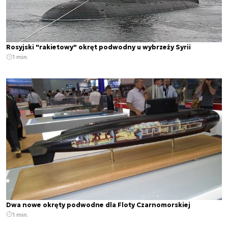
Rosyjski "rakietowy" okręt podwodny u wybrzeży Syrii
1 min.
Dwa nowe okręty podwodne dla Floty Czarnomorskiej
1 min.