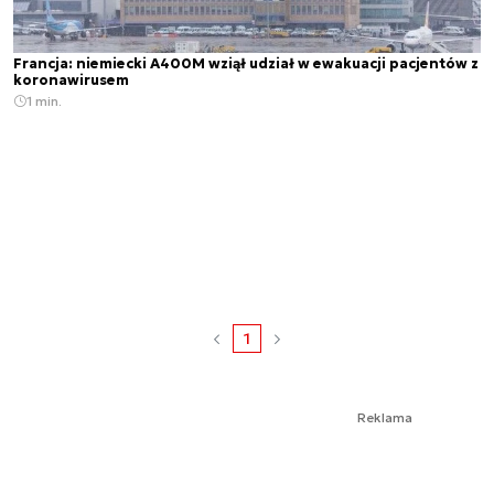
Francja: niemiecki A400M wziął udział w ewakuacji pacjentów z
koronawirusem
1 min.
1
Reklama