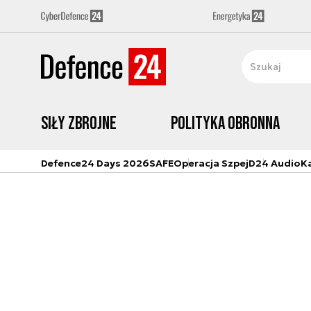
Siły zbrojne
Polityka obronna
Defence24 Days 2026
SAFE
Operacja Szpej
D24 Audio
K