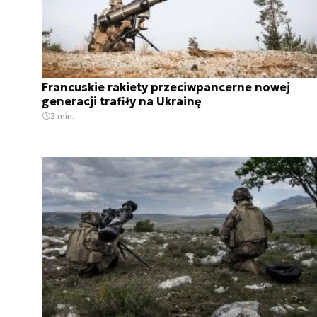
Francuskie rakiety przeciwpancerne nowej
generacji trafiły na Ukrainę
2 min.