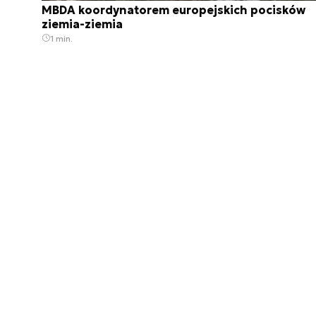
MBDA koordynatorem europejskich pocisków
ziemia-ziemia
1 min.