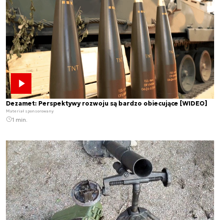
Dezamet: Perspektywy rozwoju są bardzo obiecujące [WIDEO]
Materiał sponsorowany
1 min.