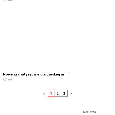
Nowe granaty ręczne dla czeskiej armii
1 min.
1
2
3
Reklama