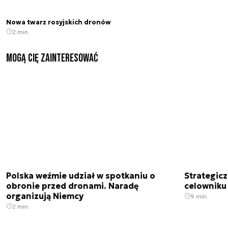
Nowa twarz rosyjskich dronów
2 min.
Mogą Cię zainteresować
Polska weźmie udział w spotkaniu o
Strategic
obronie przed dronami. Naradę
celowniku 
organizują Niemcy
9 min.
2 min.