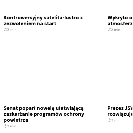
Kontrowersyjny satelita-lustro z
Wykryto o
zezwoleniem na start
atmosfer
3 min.
2 min.
Senat poparł nowelę ułatwiającą
Prezes JSW
zaskarżanie programów ochrony
rozwiązuj
powietrza
3 min.
2 min.