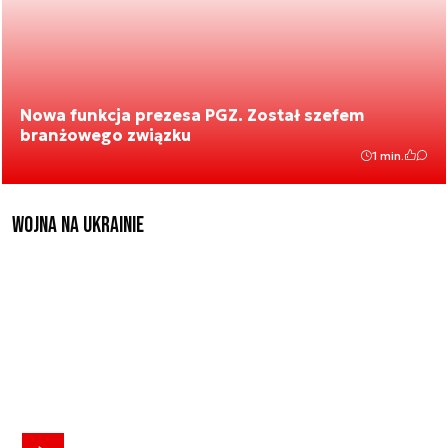
Nowa funkcja prezesa PGZ. Został szefem
branżowego związku
1 min.
Wojna na Ukrainie