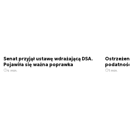
Senat przyjął ustawę wdrażającą DSA.
Ostrzeżen
Pojawiła się ważna poprawka
podatnośc
4 min.
1 min.