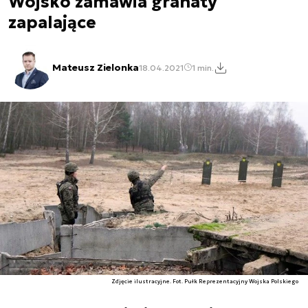
Wojsko zamawia granaty
zapalające
Mateusz Zielonka
18.04.2021
1 min.
Zdjęcie ilustracyjne. Fot. Pułk Reprezentacyjny Wojska Polskiego