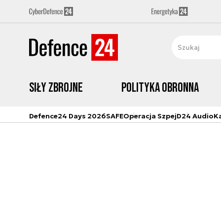
Siły zbrojne
Polityka obronna
Defence24 Days 2026
SAFE
Operacja Szpej
D24 Audio
K