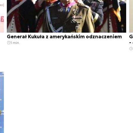
Generał Kukuła z amerykańskim odznaczeniem
G
-
1 min.