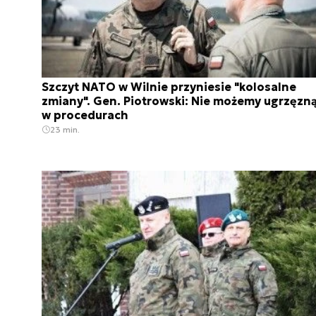
Szczyt NATO w Wilnie przyniesie "kolosalne
zmiany". Gen. Piotrowski: Nie możemy ugrzęzn
w procedurach
23 min.