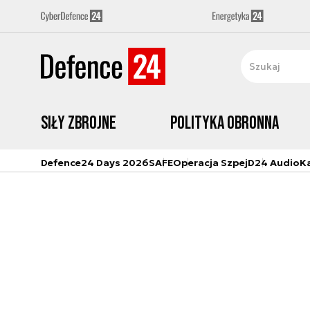
Siły zbrojne
Polityka obronna
Defence24 Days 2026
SAFE
Operacja Szpej
D24 Audio
K