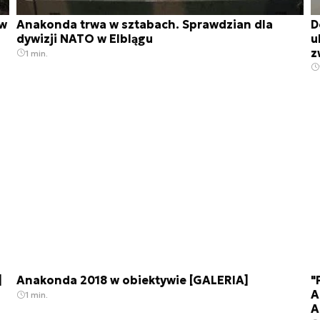
tw
Anakonda trwa w sztabach. Sprawdzian dla
D
dywizji NATO w Elblągu
u
z
1 min.
]
Anakonda 2018 w obiektywie [GALERIA]
"
A
1 min.
A