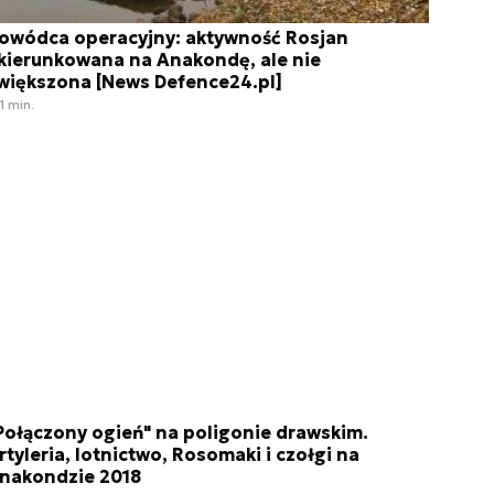
owódca operacyjny: aktywność Rosjan
kierunkowana na Anakondę, ale nie
większona [News Defence24.pl]
1 min.
Połączony ogień" na poligonie drawskim.
rtyleria, lotnictwo, Rosomaki i czołgi na
nakondzie 2018