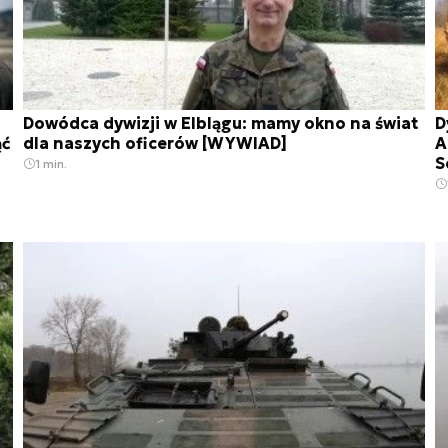
Dowódca dywizji w Elblągu: mamy okno na świat
D
ąć
dla naszych oficerów [WYWIAD]
A
S
1 min.