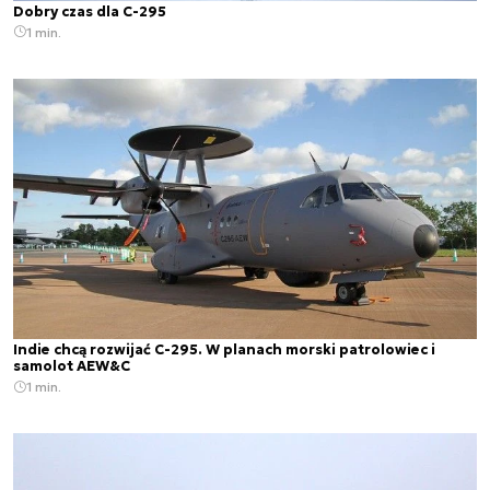
Dobry czas dla C-295
1 min.
Indie chcą rozwijać C-295. W planach morski patrolowiec i
samolot AEW&C
1 min.