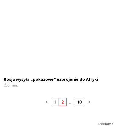
Rosja wysyła „pokazowe" uzbrojenie do Afryki
6 min.
1
2
...
10
Reklama