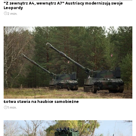
"Z zewnątrz A4, wewnątrz A7" Austriacy modernizują swoje
Leopardy
2 min.
Łotwa stawia na haubice samobieżne
1 min.