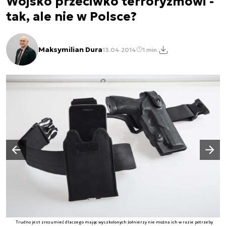
Wojsko przeciwko terroryzmowi -
tak, ale nie w Polsce?
Maksymilian Dura
13.04.2014
1 min.
Następny slajd
Poprzedni slajd
Trudno jest zrozumieć dlaczego mając wyszkolonych żołnierzy nie można ich w razie potrzeby