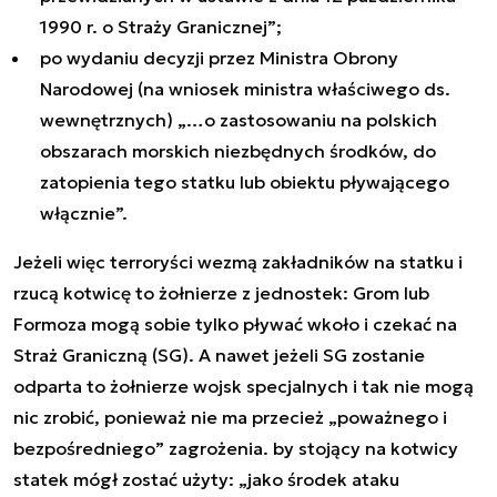
1990 r. o Straży Granicznej”
;
po wydaniu decyzji przez Ministra Obrony
Narodowej (na wniosek ministra właściwego ds.
wewnętrznych) „…
o zastosowaniu na polskich
obszarach morskich niezbędnych środków, do
zatopienia tego statku lub obiektu pływającego
włącznie
”.
Jeżeli więc terroryści wezmą zakładników na statku i
rzucą kotwicę to żołnierze z jednostek: Grom lub
Formoza mogą sobie tylko pływać wkoło i czekać na
Straż Graniczną (SG). A nawet jeżeli SG zostanie
odparta to żołnierze wojsk specjalnych i tak nie mogą
nic zrobić, ponieważ nie ma przecież „
poważnego i
bezpośredniego”
zagrożenia. by stojący na kotwicy
statek mógł zostać użyty: „
jako środek ataku