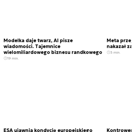
Modelka daje twarz, AI pisze
Meta prze
wiadomości. Tajemnice
nakazał z
wielomiliardowego biznesu randkowego
3 min.
19 min.
ESA ujawnia kondycję europejskiego
Kontrowers