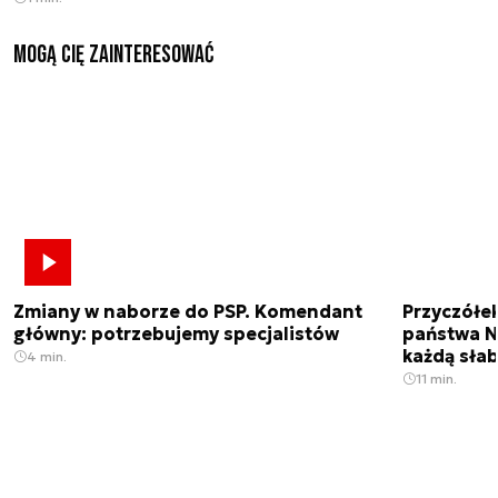
Mogą Cię zainteresować
Zmiany w naborze do PSP. Komendant
Przyczółe
główny: potrzebujemy specjalistów
państwa N
każdą sła
4 min.
11 min.