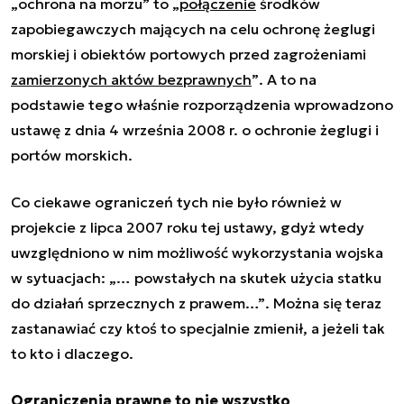
„
ochrona na morzu
” to „
poł
ączenie
środków
zapobiegawczych maj
ących na celu ochron
ę żeglugi
morskiej i obiektów portowych przed zagrożeniami
zamierzonych aktów bezprawnych
”
. A to na
podstawie tego właśnie rozporządzenia wprowadzono
ustawę z dnia 4 września 2008 r. o ochronie żeglugi i
portów morskich.
Co ciekawe ograniczeń tych nie było również w
projekcie z lipca 2007 roku tej ustawy, gdyż wtedy
uwzględniono w nim możliwość wykorzystania wojska
w sytuacjach: „…
powstałych na skutek użycia statku
do działań sprzecznych z prawem…”
. Można się teraz
zastanawiać czy ktoś to specjalnie zmienił, a jeżeli tak
to kto i dlaczego.
Ograniczenia prawne to nie wszystko