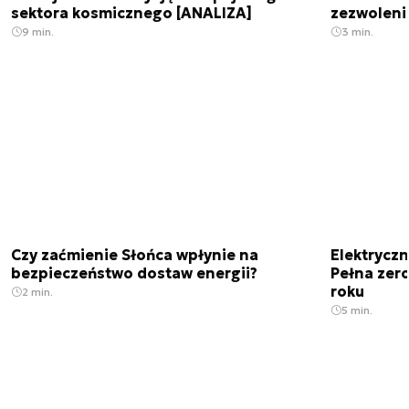
sektora kosmicznego [ANALIZA]
zezwoleni
9 min.
3 min.
Czy zaćmienie Słońca wpłynie na
Elektrycz
bezpieczeństwo dostaw energii?
Pełna zer
roku
2 min.
5 min.