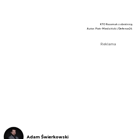
KTO Rosomak z obrotnicą
Autor. Piotr Miedziński /Defence24
Reklama
Adam Świerkowski