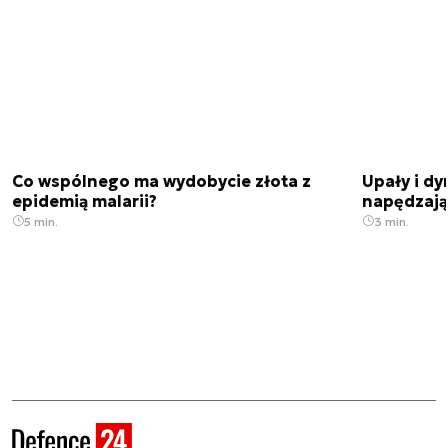
Co wspólnego ma wydobycie złota z
Upały i dy
epidemią malarii?
napędzają
5 min.
3 min.