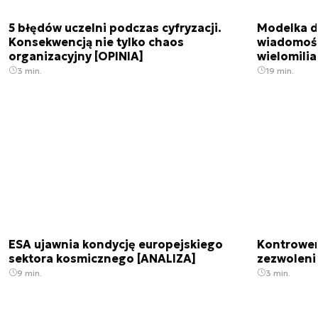
5 błędów uczelni podczas cyfryzacji.
Modelka da
Konsekwencją nie tylko chaos
wiadomośc
organizacyjny [OPINIA]
wielomili
3 min.
19 min.
ESA ujawnia kondycję europejskiego
Kontrowers
sektora kosmicznego [ANALIZA]
zezwoleni
9 min.
3 min.