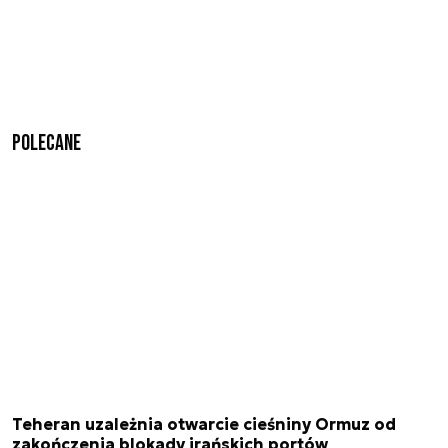
Polecane
Teheran uzależnia otwarcie cieśniny Ormuz od
zakończenia blokady irańskich portów