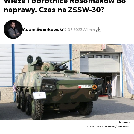
Wieże i obrotnice Rosomaków do
naprawy. Czas na ZSSW-30?
Adam Świerkowski
12.07.2023
1 min.
Rosomak
Autor. Piotr Miedziński/Defence24