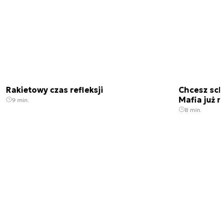
Rakietowy czas refleksji
Chcesz sc
Mafia już 
9 min.
8 min.