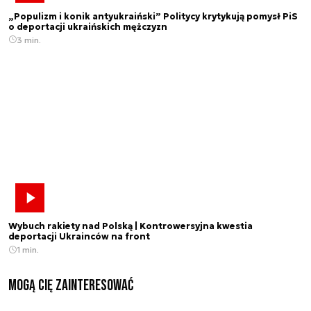
„Populizm i konik antyukraiński” Politycy krytykują pomysł PiS
o deportacji ukraińskich mężczyzn
3 min.
Wybuch rakiety nad Polską | Kontrowersyjna kwestia
deportacji Ukrainców na front
1 min.
Mogą Cię zainteresować