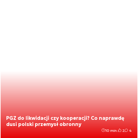
PGZ do likwidacji czy kooperacji? Co naprawdę
dusi polski przemysł obronny
10 min.
2
4