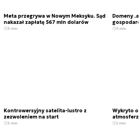
Meta przegrywa w Nowym Meksyku. Sąd
Domeny .ai
nakazał zapłatę 567 mln dolarów
gospodarek
3 min.
3 min.
Kontrowersyjny satelita-lustro z
Wykryto o
zezwoleniem na start
atmosfer
3 min.
2 min.