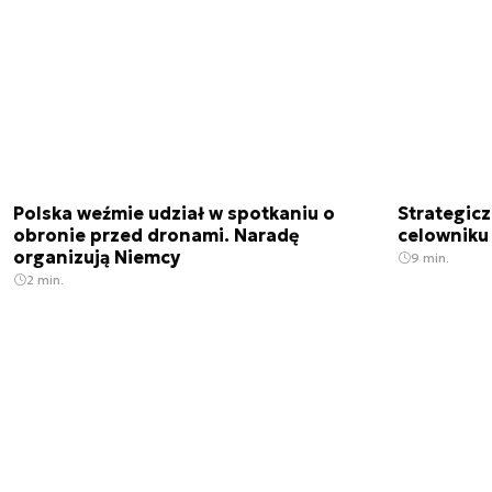
Polska weźmie udział w spotkaniu o
Strategic
obronie przed dronami. Naradę
celowniku 
organizują Niemcy
9 min.
2 min.