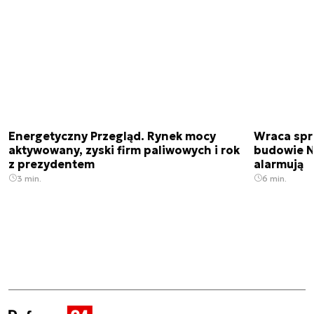
Energetyczny Przegląd. Rynek mocy
Wraca spr
aktywowany, zyski firm paliwowych i rok
budowie N
z prezydentem
alarmują
3 min.
6 min.