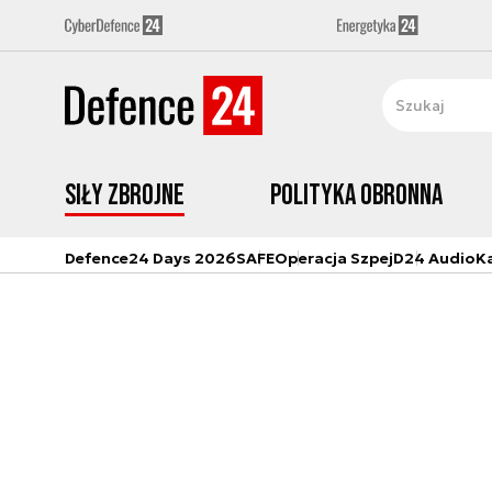
Siły zbrojne
Polityka obronna
Defence24 Days 2026
SAFE
Operacja Szpej
D24 Audio
K