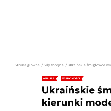
Strona główna
Siły zbrojne
Ukraińskie śmigłowce woj
ANALIZA
WIADOMOŚCI
Ukraińskie ś
kierunki mode