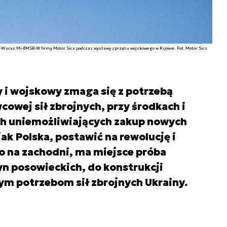
 oraz Mi-8MSB-W firmy Motor Sicz podczas wystawy sprzętu wojskowego w Kijowie. Fot. Motor Sicz
y i wojskowy zmaga się z potrzebą
cowej sił zbrojnych, przy środkach i
h uniemożliwiających zakup nowych
ak Polska, postawić na rewolucję i
 na zachodni, ma miejsce próba
n posowieckich, do konstrukcji
ym potrzebom sił zbrojnych Ukrainy.