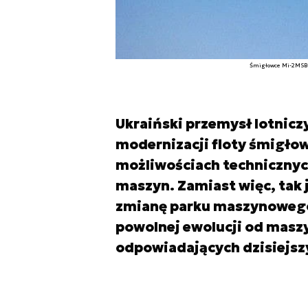
Śmigłowce Mi-2MSB-W
Ukraiński przemysł lotnicz
modernizacji floty śmigłow
możliwościach technicznyc
maszyn. Zamiast więc, tak j
zmianę parku maszynowego
powolnej ewolucji od maszy
odpowiadających dzisiejsz