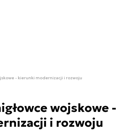
skowe - kierunki modernizacji i rozwoju
migłowce wojskowe -
rnizacji i rozwoju