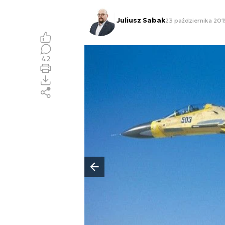
Juliusz Sabak
23 października 201
42
Poprzedni slajd