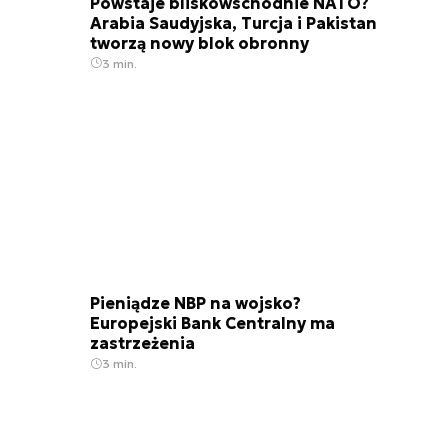
Powstaje bliskowschodnie NATO?
Arabia Saudyjska, Turcja i Pakistan
tworzą nowy blok obronny
3 min.
Kabina Mi-8MSB-W z widocznymi wyświetlaczami wielofunkcyjnymi m. in. systemu pozycjonowan
Pieniądze NBP na wojsko?
Europejski Bank Centralny ma
zastrzeżenia
3 min.