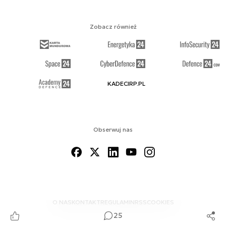
Zobacz również
KADECIRP.PL
Obserwuj nas
O NAS
KONTAKT
REGULAMIN
RSS
COOKIES
25