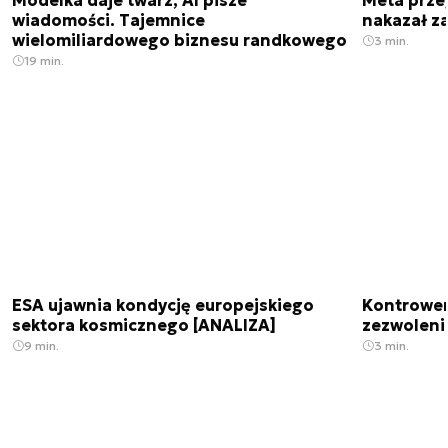
Modelka daje twarz, AI pisze
Meta prze
wiadomości. Tajemnice
nakazał z
wielomiliardowego biznesu randkowego
3 min.
19 min.
ESA ujawnia kondycję europejskiego
Kontrowers
sektora kosmicznego [ANALIZA]
zezwoleni
9 min.
3 min.