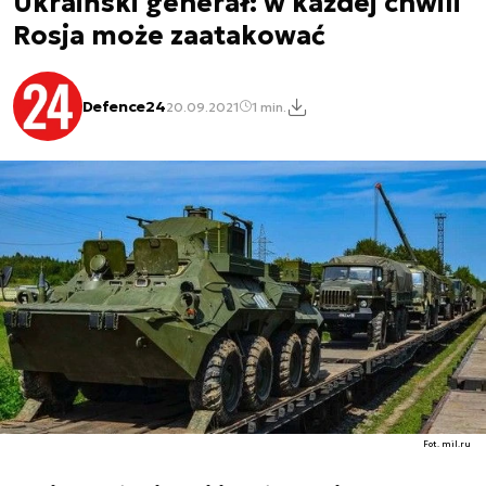
Ukraiński generał: w każdej chwili
Rosja może zaatakować
Defence24
20.09.2021
1 min.
Fot. mil.ru