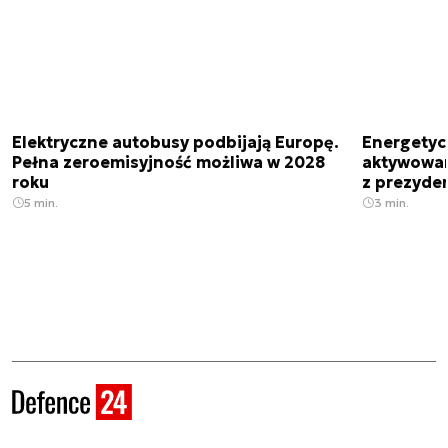
Elektryczne autobusy podbijają Europę.
Energetyc
Pełna zeroemisyjność możliwa w 2028
aktywowany
roku
z prezyde
5 min.
3 min.