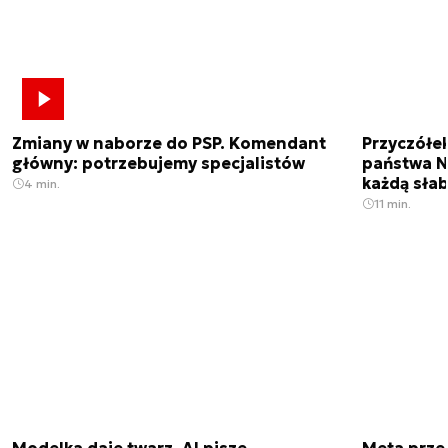
Zmiany w naborze do PSP. Komendant
Przyczółe
główny: potrzebujemy specjalistów
państwa N
każdą sła
4 min.
11 min.