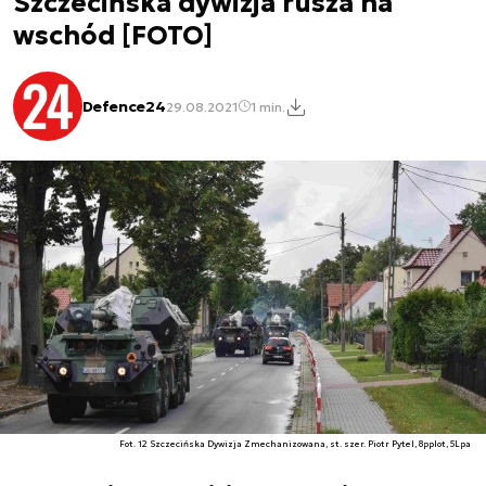
Szczecińska dywizja rusza na
wschód [FOTO]
Defence24
29.08.2021
1 min.
Fot. 12 Szczecińska Dywizja Zmechanizowana, st. szer. Piotr Pytel, 8pplot, 5Lpa