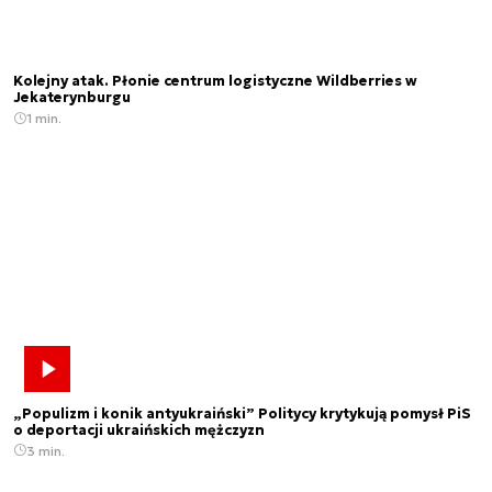
Kolejny atak. Płonie centrum logistyczne Wildberries w
Jekaterynburgu
1 min.
„Populizm i konik antyukraiński” Politycy krytykują pomysł PiS
o deportacji ukraińskich mężczyzn
3 min.