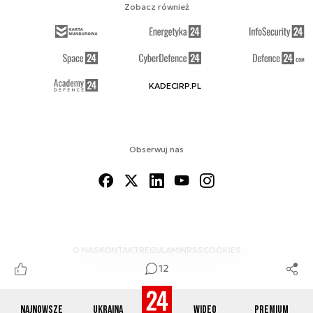
Zobacz również
KADECIRP.PL
Obserwuj nas
O NAS
KONTAKT
REGULAMIN
RSS
COOKIES
12
Najnowsze
Ukraina
Wideo
Premium