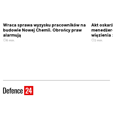
Wraca sprawa wyzysku pracowników na
Akt oskar
budowie Nowej Chemii. Obrońcy praw
menedżero
alarmują
więzienia z
6 min.
2 min.