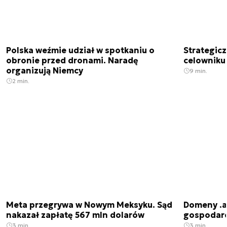
Polska weźmie udział w spotkaniu o
Strategic
obronie przed dronami. Naradę
celowniku 
organizują Niemcy
9 min.
2 min.
Meta przegrywa w Nowym Meksyku. Sąd
Domeny .ai
nakazał zapłatę 567 mln dolarów
gospodarek
3 min.
3 min.