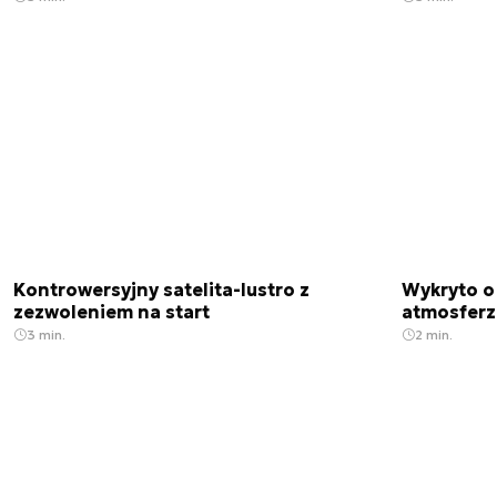
Kontrowersyjny satelita-lustro z
Wykryto o
zezwoleniem na start
atmosfer
3 min.
2 min.