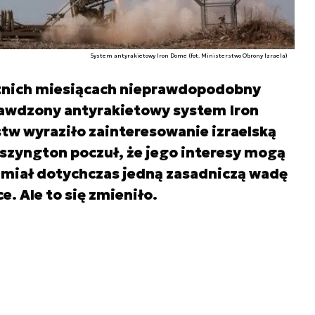
System antyrakietowy Iron Dome (fot. Ministerstwo Obrony Izraela)
tatnich miesiącach nieprawdopodobny
prawdzony antyrakietowy system Iron
tw wyraziło zainteresowanie izraelską
szyngton poczuł, że jego interesy mogą
 miał dotychczas jedną zasadniczą wadę
e. Ale to się zmieniło.