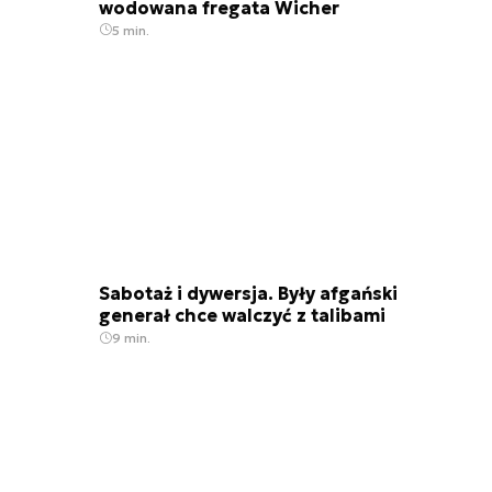
wodowana fregata Wicher
5 min.
Sabotaż i dywersja. Były afgański
generał chce walczyć z talibami
9 min.