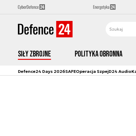
Siły zbrojne
Polityka obronna
Defence24 Days 2026
SAFE
Operacja Szpej
D24 Audio
K