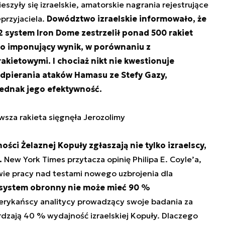
eszyły się izraelskie, amatorskie nagrania rejestrujące
przyjaciela.
Dowództwo izraelskie informowało, że
2 system Iron Dome zestrzelił ponad 500 rakiet
To imponujący wynik, w porównaniu z
kietowymi. I chociaż nikt nie kwestionuje
 odpierania ataków Hamasu ze Stefy Gazy,
ednak jego efektywność.
rwsza rakieta sięgnęła Jerozolimy
ści Żelaznej Kopuły zgłaszają nie tylko izraelscy,
.
New York Times przytacza opinię Philipa E. Coyle’a,
wie pracy nad testami nowego uzbrojenia dla
 system obronny nie może mieć 90 %
erykańscy analitycy prowadzący swoje badania za
dzają 40 % wydajność izraelskiej Kopuły. Dlaczego