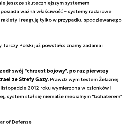
nie jeszcze skuteczniejszym systemem
 posiada ważną właściwość – systemy radarowe
cej rakiety i reagują tylko w przypadku spodziewanego
Tarczy Polski już powstało: znamy zadania i
edł swój "chrzest bojowy", po raz pierwszy
zrael ze Strefy Gazy.
Prawdziwym testem Żelaznej
 listopadzie 2012 roku wymierzona w członków i
rej, system stał się niemalże medialnym "bohaterem"
lar of Defense