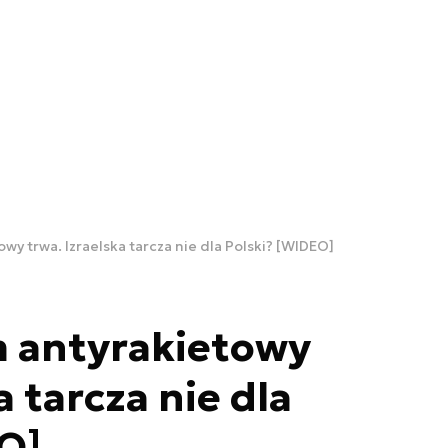
wy trwa. Izraelska tarcza nie dla Polski? [WIDEO]
m antyrakietowy
a tarcza nie dla
O]