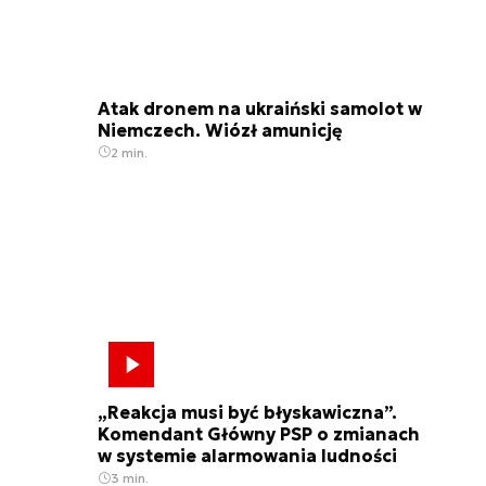
Atak dronem na ukraiński samolot w
Niemczech. Wiózł amunicję
2 min.
„Reakcja musi być błyskawiczna”.
Komendant Główny PSP o zmianach
w systemie alarmowania ludności
3 min.