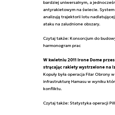
bardziej uniwersalnym, a jednocześ
antyrakietowym na świecie. System
analizują trajektorii lotu nadlatują
ataku na zaludnione obszary.
Czytaj także: Konsorcjum do budowy 
harmonogram prac
W kwietniu 2011 Irone Dome przesz
strącając rakiety wystrzelone na I
Kopuły była operacja Filar Obrony w
infrastrukturę Hamasu w wyniku któ
konfliktu.
Czytaj także: Statystyka operacji Pil