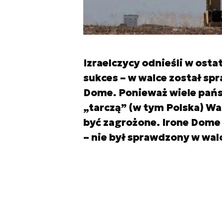
Izraelczycy odnieśli w os
sukces – w walce został s
Dome. Ponieważ wiele pańs
„tarczą” (w tym Polska) Wa
być zagrożone. Irone Dome
– nie był sprawdzony w walc