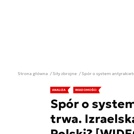
Strona główna
Siły zbrojne
Spór o system antyrakieto
ANALIZA
WIADOMOŚCI
Spór o syste
trwa. Izraelsk
Polski? [WIDE