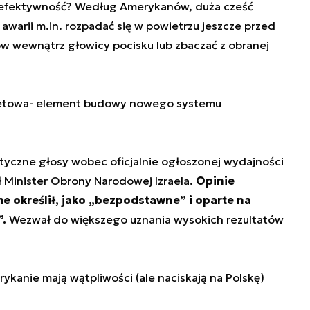
zą efektywność? Według Amerykanów, duża cześć
awarii m.in. rozpadać się w powietrzu jeszcze przed
w wewnątrz głowicy pocisku lub zbaczać z obranej
akietowa- element budowy nowego systemu
tyczne głosy wobec oficjalnie ogłoszonej wydajności
Minister Obrony Narodowej Izraela.
Opinie
e określił, jako „bezpodstawne” i oparte na
.
Wezwał do większego uznania wysokich rezultatów
rykanie mają wątpliwości (ale naciskają na Polskę)