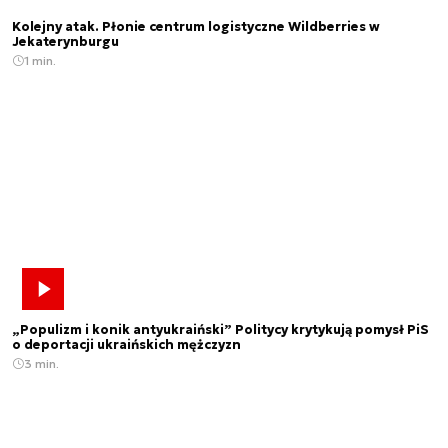
Kolejny atak. Płonie centrum logistyczne Wildberries w
Jekaterynburgu
1 min.
„Populizm i konik antyukraiński” Politycy krytykują pomysł PiS
o deportacji ukraińskich mężczyzn
3 min.