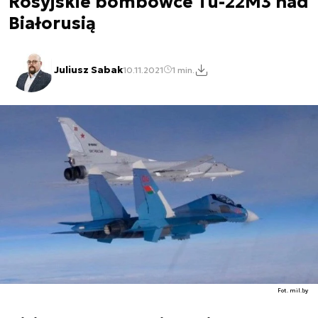
Rosyjskie bombowce Tu-22M3 nad
Białorusią
Juliusz Sabak
10.11.2021
1 min.
Fot. mil.by