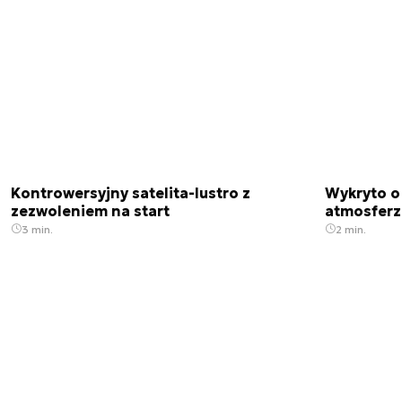
Kontrowersyjny satelita-lustro z
Wykryto o
zezwoleniem na start
atmosfer
3 min.
2 min.