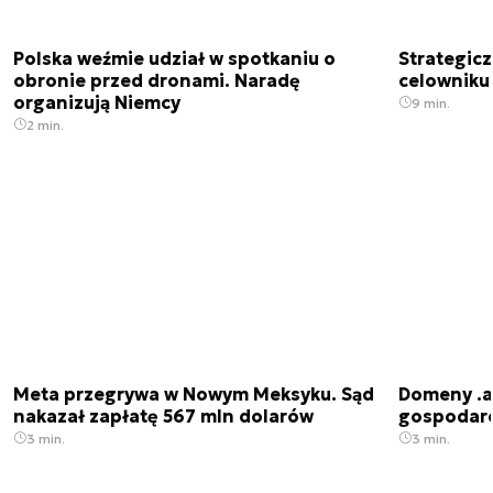
Polska weźmie udział w spotkaniu o
Strategic
obronie przed dronami. Naradę
celowniku 
organizują Niemcy
9 min.
2 min.
Meta przegrywa w Nowym Meksyku. Sąd
Domeny .ai
nakazał zapłatę 567 mln dolarów
gospodarek
3 min.
3 min.