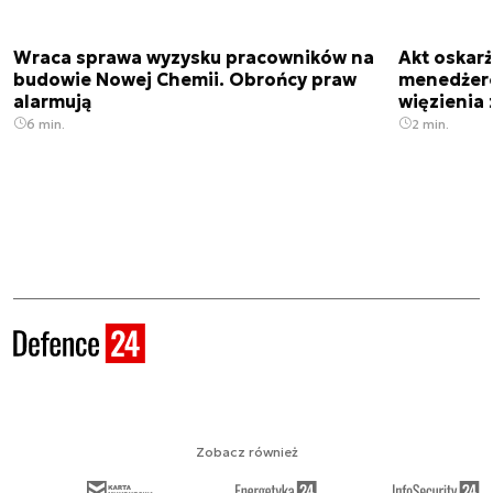
Wraca sprawa wyzysku pracowników na
Akt oskar
budowie Nowej Chemii. Obrońcy praw
menedżero
alarmują
więzienia z
6 min.
2 min.
Zobacz również