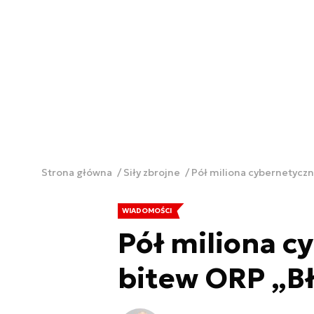
Strona główna
Siły zbrojne
Pół miliona cybernetycz
WIADOMOŚCI
Pół miliona c
bitew ORP „B