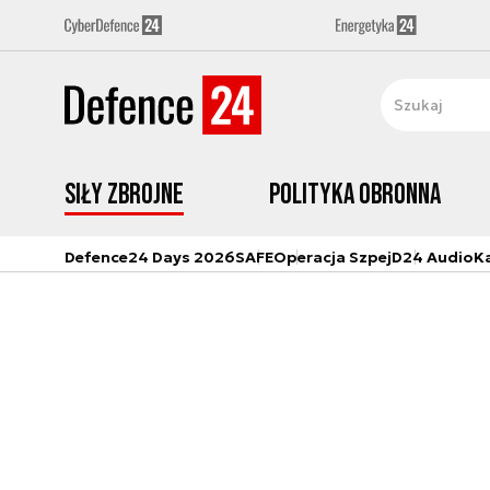
Siły zbrojne
Polityka obronna
Defence24 Days 2026
SAFE
Operacja Szpej
D24 Audio
K