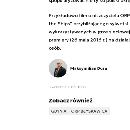
spopularyzować nie tylko polski okręt
Przykładowo
film o niszczycielu OR
the Ships” przybliżającego sylwetk
wykorzystywanych w grze sieciowej 
premiery (26 maja 2016 r.) na dział
osób.
Maksymilian Dura
5 września 2016, 11:03
Zobacz również
GDYNIA
ORP BŁYSKAWICA