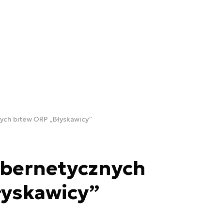
nych bitew ORP „Błyskawicy”
ybernetycznych
łyskawicy”