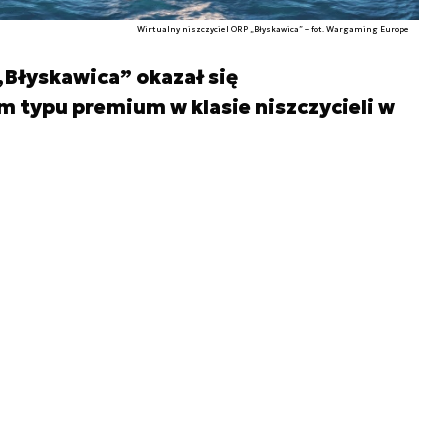
Wirtualny niszczyciel ORP „Błyskawica” – fot. Wargaming Europe
„Błyskawica” okazał się
 typu premium w klasie niszczycieli w