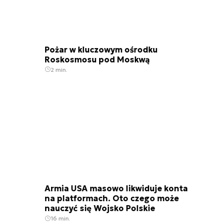
Pożar w kluczowym ośrodku
Roskosmosu pod Moskwą
2 min.
Armia USA masowo likwiduje konta
na platformach. Oto czego może
nauczyć się Wojsko Polskie
16 min.