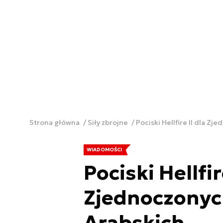
Strona główna
Siły zbrojne
Pociski Hellfire II dla Z
WIADOMOŚCI
Pociski Hellfir
Zjednoczonyc
Arabskich