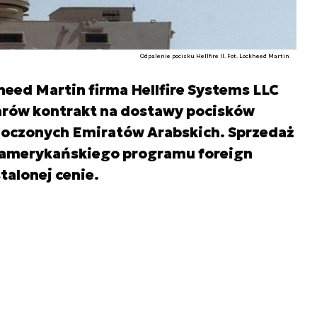
Odpalenie pocisku Hellfire II. Fot. Lockheed Martin
eed Martin firma Hellfire Systems LLC
larów kontrakt na dostawy pocisków
dnoczonych Emiratów Arabskich. Sprzedaż
 amerykańskiego programu foreign
stalonej cenie.