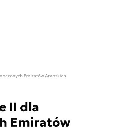
jednoczonych Emiratów Arabskich
e II dla
h Emiratów