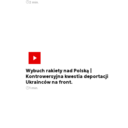
2 min.
Wybuch rakiety nad Polską |
Kontrowersyjna kwestia deportacji
Ukrainców na front.
1 min.