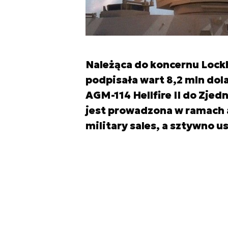
Należąca do koncernu Lockh
podpisała wart 8,2 mln do
AGM-114 Hellfire II do Zje
jest prowadzona w ramach
military sales, a sztywno u