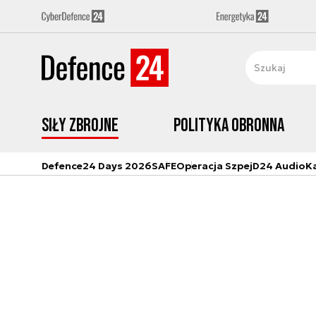
Siły zbrojne
Polityka obronna
Defence24 Days 2026
SAFE
Operacja Szpej
D24 Audio
K