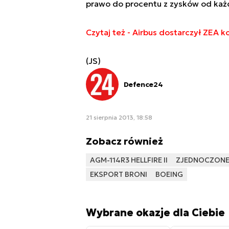
prawo do procentu z zysków od każd
Czytaj też - Airbus dostarczył ZEA 
(JS)
Defence24
21 sierpnia 2013, 18:58
Zobacz również
AGM-114R3 HELLFIRE II
ZJEDNOCZONE 
EKSPORT BRONI
BOEING
Wybrane okazje dla Ciebie