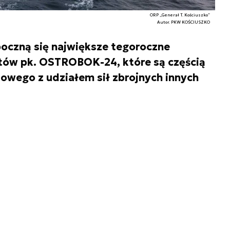
ORP ,,Generał T. Kościuszko”
Autor. PKW KOŚCIUSZKO
poczną się największe tegoroczne
rętów pk. OSTROBOK-24, które są częścią
owego z udziałem sił zbrojnych innych