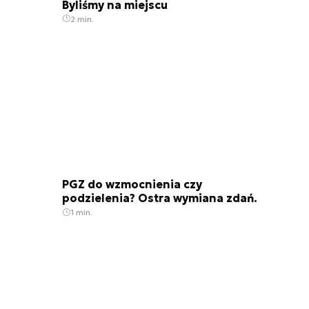
Byliśmy na miejscu
2 min.
PGZ do wzmocnienia czy
podzielenia? Ostra wymiana zdań.
1 min.