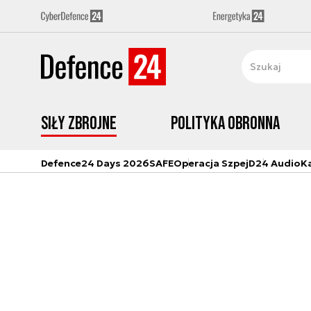
Siły zbrojne
Polityka obronna
Defence24 Days 2026
SAFE
Operacja Szpej
D24 Audio
K