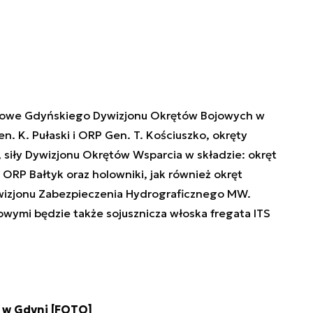
ętowe Gdyńskiego Dywizjonu Okrętów Bojowych w
n. K. Pułaski i ORP Gen. T. Kościuszko, okręty
 siły Dywizjonu Okrętów Wsparcia w składzie: okręt
ORP Bałtyk oraz holowniki, jak również okręt
wizjonu Zabezpieczenia Hydrograficznego MW.
towymi będzie także sojusznicza włoska fregata ITS
 w Gdyni [FOTO]