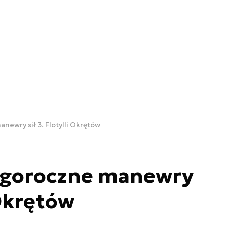
newry sił 3. Flotylli Okrętów
egoroczne manewry
 Okrętów