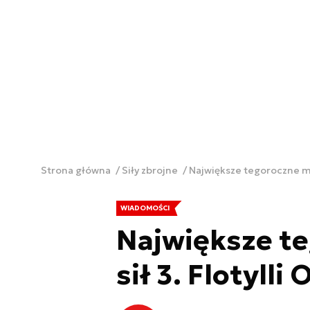
Strona główna
Siły zbrojne
Największe tegoroczne ma
WIADOMOŚCI
Największe t
sił 3. Flotylli