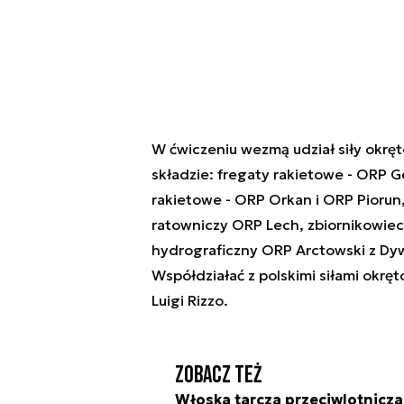
W ćwiczeniu wezmą udział siły okr
składzie: fregaty rakietowe - ORP Ge
rakietowe - ORP Orkan i ORP Piorun,
ratowniczy ORP Lech, zbiornikowiec 
hydrograficzny ORP Arctowski z Dy
Współdziałać z polskimi siłami okrę
Luigi Rizzo.
Zobacz też
Włoska tarcza przeciwlotnicza