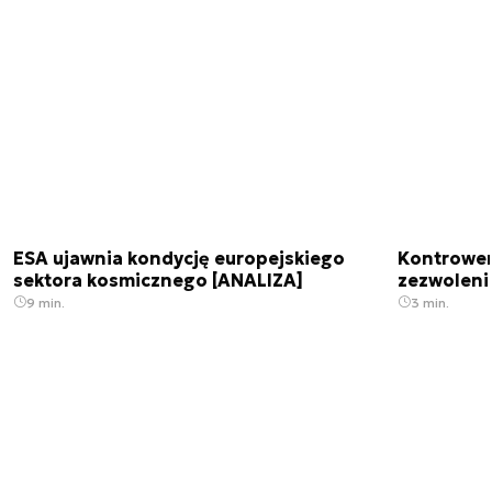
ESA ujawnia kondycję europejskiego
Kontrowers
sektora kosmicznego [ANALIZA]
zezwoleni
9 min.
3 min.