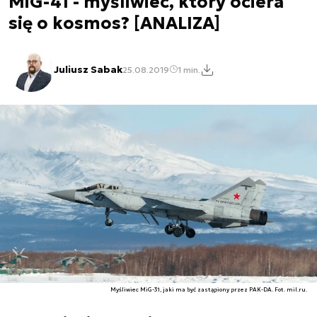
MiG-41 - myśliwiec, który ociera
się o kosmos? [ANALIZA]
Juliusz Sabak
25.08.2019
1 min.
Myśliwiec MiG-31, jaki ma być zastąpiony przez PAK-DA. Fot. mil.ru.