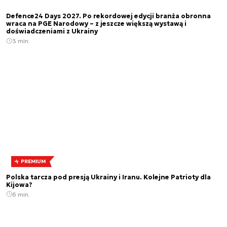
Defence24 Days 2027. Po rekordowej edycji branża obronna
wraca na PGE Narodowy – z jeszcze większą wystawą i
doświadczeniami z Ukrainy
3 min.
PREMIUM
Polska tarcza pod presją Ukrainy i Iranu. Kolejne Patrioty dla
Kijowa?
6 min.