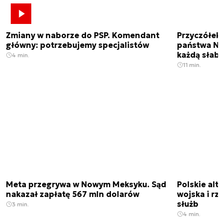
Zmiany w naborze do PSP. Komendant
Przyczółe
główny: potrzebujemy specjalistów
państwa N
każdą sła
4 min.
11 min.
Meta przegrywa w Nowym Meksyku. Sąd
Polskie a
nakazał zapłatę 567 mln dolarów
wojska i r
służb
3 min.
4 min.