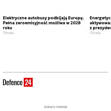
Elektryczne autobusy podbijają Europę.
Energetyc
Pełna zeroemisyjność możliwa w 2028
aktywowany
roku
z prezyde
5 min.
3 min.
Zobacz również