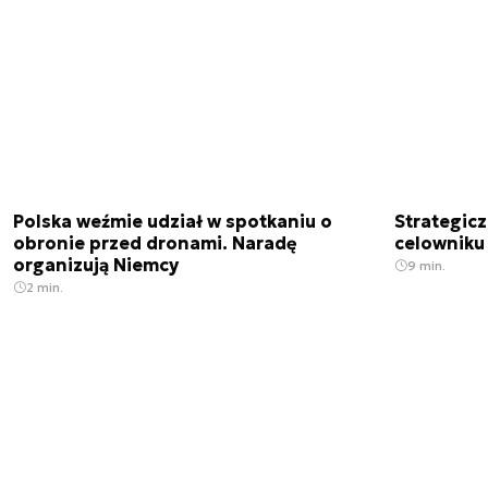
Polska weźmie udział w spotkaniu o
Strategic
obronie przed dronami. Naradę
celowniku 
organizują Niemcy
9 min.
2 min.