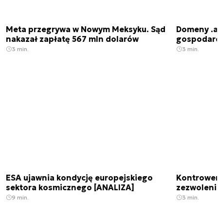
Meta przegrywa w Nowym Meksyku. Sąd
Domeny .ai
nakazał zapłatę 567 mln dolarów
gospodarek
3 min.
3 min.
ESA ujawnia kondycję europejskiego
Kontrowers
sektora kosmicznego [ANALIZA]
zezwoleni
9 min.
3 min.