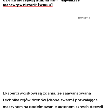
USA i Izrael szykują atak na Iran? "Największe
manewry w historii" [WIDEO]
Reklama
Eksperci wojskowi są zdania, że zaawansowana
technika rojów dronów (drone swarm) pozwalająca
maszynom na podejmowanie autonomicznych decyzji