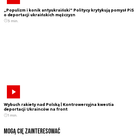
„Populizm i konik antyukraiński” Politycy krytykują pomysł PiS
o deportacji ukraińskich mężczyzn
3 min.
Wybuch rakiety nad Polską | Kontrowersyjna kwestia
deportacji Ukrainców na front
1 min.
Mogą Cię zainteresować