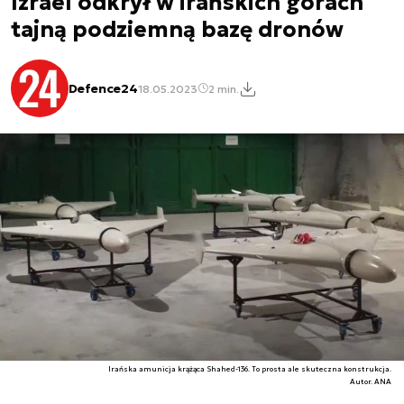
Izrael odkrył w irańskich górach
tajną podziemną bazę dronów
Defence24
18.05.2023
2 min.
Irańska amunicja krążąca Shahed-136. To prosta ale skuteczna konstrukcja.
Autor. ANA