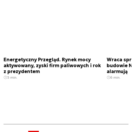
Energetyczny Przegląd. Rynek mocy
Wraca spr
aktywowany, zyski firm paliwowych i rok
budowie N
z prezydentem
alarmują
3 min.
6 min.