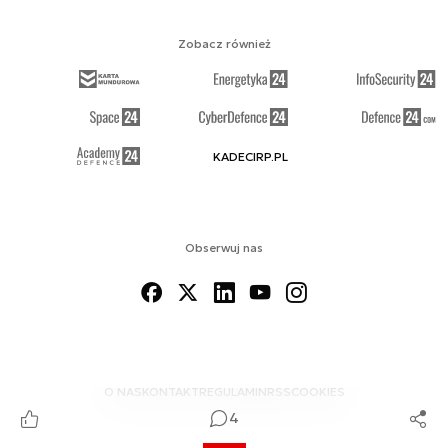
Zobacz również
KADECIRP.PL
Obserwuj nas
O NAS
KONTAKT
REGULAMIN
RSS
COOKIES
4