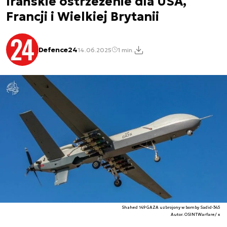
Irańskie ostrzeżenie dla USA,
Francji i Wielkiej Brytanii
Defence24
14.06.2025
1 min.
Shahed 149 GAZA uzbrojony w bomby Sadid-345
Autor. OSINTWarfare/ x