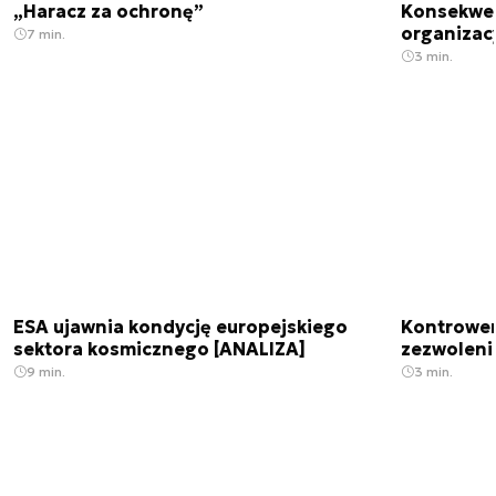
„Haracz za ochronę”
Konsekwen
organizac
7 min.
3 min.
ESA ujawnia kondycję europejskiego
Kontrowers
sektora kosmicznego [ANALIZA]
zezwoleni
9 min.
3 min.