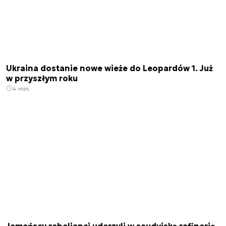
Ukraina dostanie nowe wieże do Leopardów 1. Już
w przyszłym roku
4 min.
Jemeńscy rebelianci uderzyli w saudyjską rafinerię