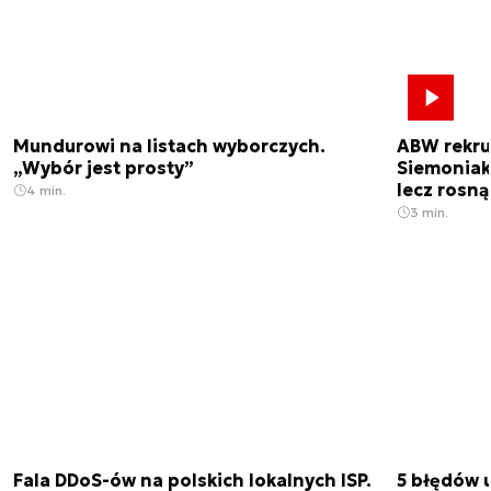
Mundurowi na listach wyborczych.
ABW rekrut
„Wybór jest prosty”
Siemoniak
lecz rosn
4 min.
3 min.
Fala DDoS-ów na polskich lokalnych ISP.
5 błędów u