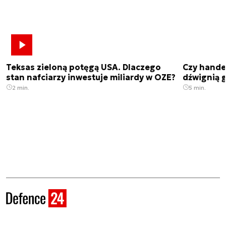
Teksas zieloną potęgą USA. Dlaczego
Czy hande
stan nafciarzy inwestuje miliardy w OZE?
dźwignią g
2 min.
5 min.