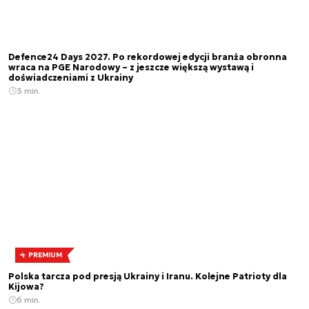
Defence24 Days 2027. Po rekordowej edycji branża obronna
wraca na PGE Narodowy – z jeszcze większą wystawą i
doświadczeniami z Ukrainy
3 min.
PREMIUM
Polska tarcza pod presją Ukrainy i Iranu. Kolejne Patrioty dla
Kijowa?
6 min.