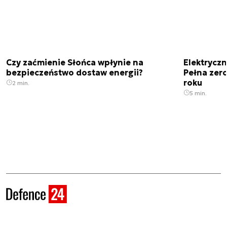
Czy zaćmienie Słońca wpłynie na
Elektrycz
bezpieczeństwo dostaw energii?
Pełna zer
roku
2 min.
5 min.