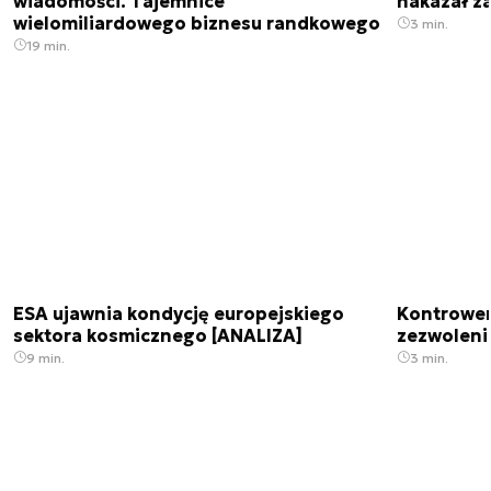
wiadomości. Tajemnice
nakazał z
wielomiliardowego biznesu randkowego
3 min.
19 min.
ESA ujawnia kondycję europejskiego
Kontrowers
sektora kosmicznego [ANALIZA]
zezwoleni
9 min.
3 min.