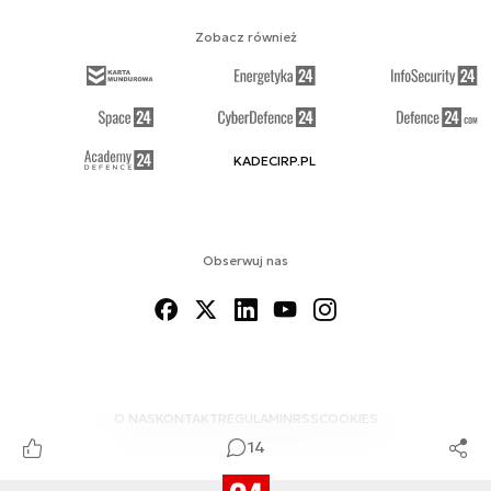
Zobacz również
KADECIRP.PL
Obserwuj nas
O NAS
KONTAKT
REGULAMIN
RSS
COOKIES
14