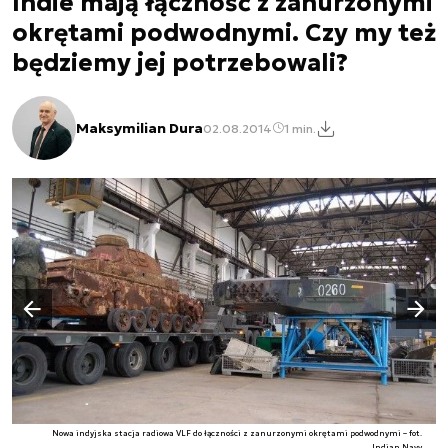
Indie mają łączność z zanurzonymi
okrętami podwodnymi. Czy my też
będziemy jej potrzebowali?
Maksymilian Dura
02.08.2014
1 min.
Następny slajd
Poprzedni slajd
Nowa indyjska stacja radiowa VLF do łączności z zanurzonymi okrętami podwodnymi – fot.
Indian Navy