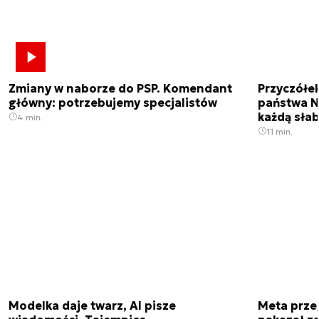
Zmiany w naborze do PSP. Komendant
Przyczółe
główny: potrzebujemy specjalistów
państwa N
każdą sła
4 min.
11 min.
Modelka daje twarz, AI pisze
Meta prze