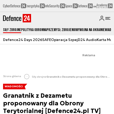
Siły zbrojne
Polityka obronna
Przemysł Zbrojeniowy
Wojna na Ukrainie
Wiado
Defence24 Days 2026
SAFE
Operacja Szpej
D24 Audio
Karta Mu
Reklama
Strona główna
Siły zbrojne
Granatnik z Dezametu proponowany dla Obrony Terytorialnej [Defence24.pl TV]
WIADOMOŚCI
Granatnik z Dezametu
proponowany dla Obrony
Terytorialnej [Defence24.pl TV]