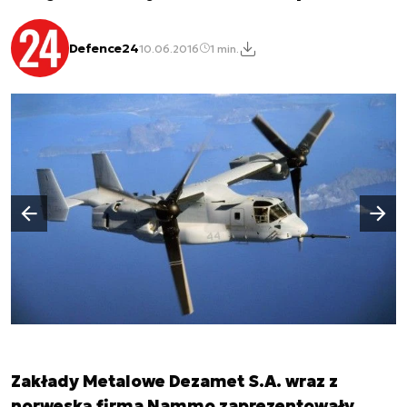
Defence24
10.06.2016
1 min.
Następny slajd
Poprzedni slajd
Zakłady Metalowe Dezamet S.A. wraz z
norweską firma Nammo zaprezentowały