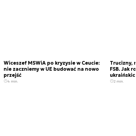
Wiceszef MSWiA po kryzysie w Ceucie:
Trucizny, 
nie zaczniemy w UE budować na nowo
FSB. Jak r
przejść
ukraiński
4 min.
2 min.