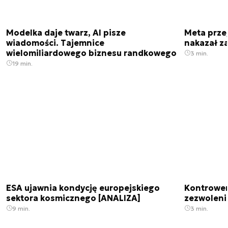
Modelka daje twarz, AI pisze
Meta prze
wiadomości. Tajemnice
nakazał z
wielomiliardowego biznesu randkowego
3 min.
19 min.
ESA ujawnia kondycję europejskiego
Kontrowers
sektora kosmicznego [ANALIZA]
zezwoleni
9 min.
3 min.