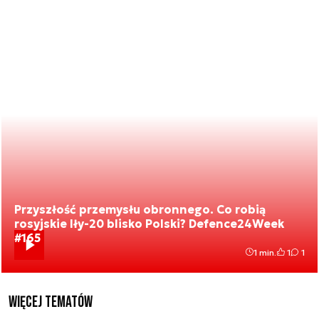
Przyszłość przemysłu obronnego. Co robią
rosyjskie Iły-20 blisko Polski? Defence24Week
#165
1 min.
1
1
Więcej tematów