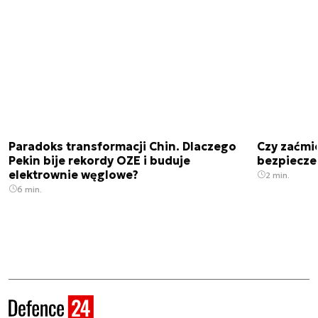
Paradoks transformacji Chin. Dlaczego
Czy zaćmi
Pekin bije rekordy OZE i buduje
bezpiecze
elektrownie węglowe?
2 min.
6 min.