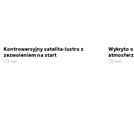
Kontrowersyjny satelita-lustro z
Wykryto o
zezwoleniem na start
atmosfer
3 min.
2 min.