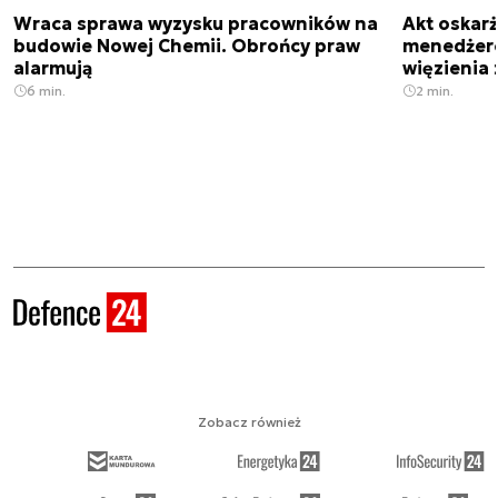
Wraca sprawa wyzysku pracowników na
Akt oskar
budowie Nowej Chemii. Obrońcy praw
menedżero
alarmują
więzienia z
6 min.
2 min.
Zobacz również