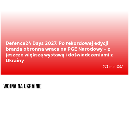
Defence24 Days 2027. Po rekordowej edycji
branża obronna wraca na PGE Narodowy – z
jeszcze większą wystawą i doświadczeniami z
Ukrainy
3 min.
Wojna na Ukrainie