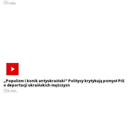
1 min.
„Populizm i konik antyukraiński” Politycy krytykują pomysł PiS
o deportacji ukraińskich mężczyzn
3 min.