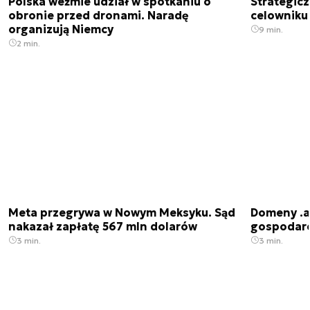
Polska weźmie udział w spotkaniu o
Strategic
obronie przed dronami. Naradę
celowniku 
organizują Niemcy
9 min.
2 min.
Meta przegrywa w Nowym Meksyku. Sąd
Domeny .ai
nakazał zapłatę 567 mln dolarów
gospodarek
3 min.
3 min.