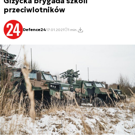
Giżycka brygada szkoli
przeciwlotników
Defence24
17.01.2021
1 min.