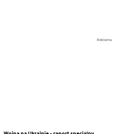
Reklama
Wojna na Ukrainie - raport specjalny