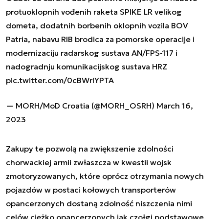
protuoklopnih vođenih raketa SPIKE LR velikog
dometa, dodatnih borbenih oklopnih vozila BOV
Patria, nabavu RIB brodica za pomorske operacije i
modernizaciju radarskog sustava AN/FPS-117 i
nadogradnju komunikacijskog sustava HRZ
pic.twitter.com/0cBWrlYPTA
— MORH/MoD Croatia (@MORH_OSRH)
March 16,
2023
Zakupy te pozwolą na zwiększenie zdolności
chorwackiej armii zwłaszcza w kwestii wojsk
zmotoryzowanych, które oprócz otrzymania nowych
pojazdów w postaci kołowych transporterów
opancerzonych dostaną zdolność niszczenia nimi
celów ciężko opancerzonych jak czołgi podstawowe,