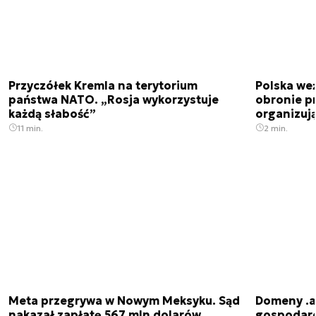
Przyczółek Kremla na terytorium
Polska we
państwa NATO. „Rosja wykorzystuje
obronie p
każdą słabość”
organizuj
11 min.
2 min.
Meta przegrywa w Nowym Meksyku. Sąd
Domeny .ai
nakazał zapłatę 567 mln dolarów
gospodarek