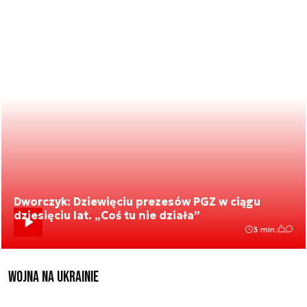
Dworczyk: Dziewięciu prezesów PGZ w ciągu
dziesięciu lat. „Coś tu nie działa”
3 min.
Wojna na Ukrainie