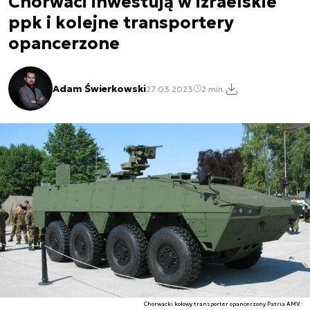
Chorwaci inwestują w izraelskie
ppk i kolejne transportery
opancerzone
Adam Świerkowski
27.03.2023
2 min.
Chorwacki kołowy transporter opancerzony Patria AMV.