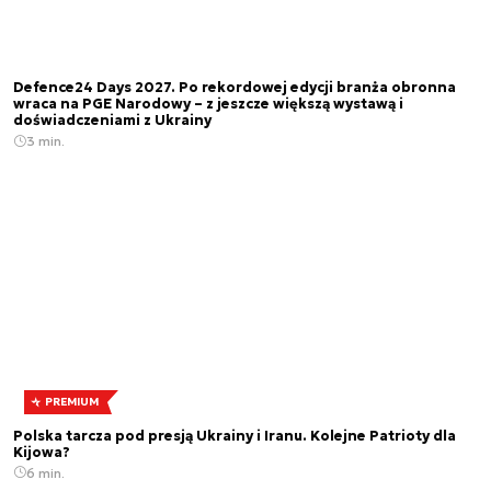
Defence24 Days 2027. Po rekordowej edycji branża obronna
wraca na PGE Narodowy – z jeszcze większą wystawą i
doświadczeniami z Ukrainy
3 min.
PREMIUM
Polska tarcza pod presją Ukrainy i Iranu. Kolejne Patrioty dla
Kijowa?
6 min.