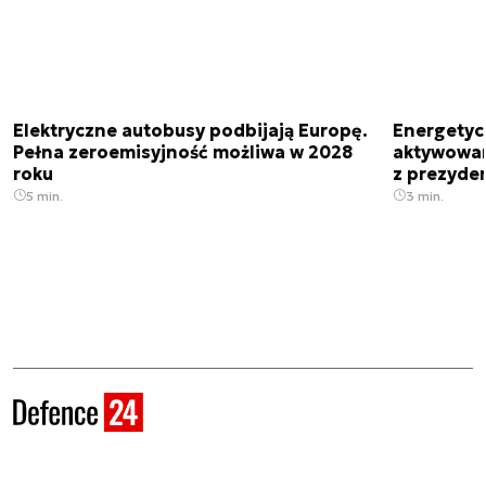
Elektryczne autobusy podbijają Europę.
Energetyc
Pełna zeroemisyjność możliwa w 2028
aktywowany
roku
z prezyde
5 min.
3 min.