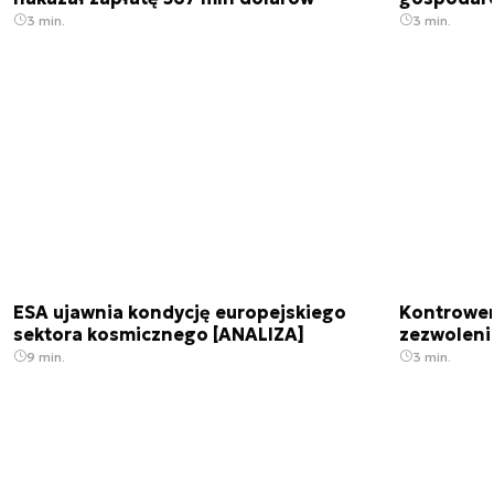
3 min.
3 min.
ESA ujawnia kondycję europejskiego
Kontrowers
sektora kosmicznego [ANALIZA]
zezwoleni
9 min.
3 min.