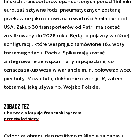
fińskich transporterów opancerzonych ponad 158 mln
euro, zaś sztywne łodzi pneumatycznych zostaną
przekazane jako darowizna o wartości 5 mln euro od
USA. Zakup 30 transporterów od Patrii ma zostać
zrealizowany do 2028 roku. Będą to pojazdy w różnej
konfiguracji, które wesprą już zamówione 162 wozy
tożsamego typu. Pociski Spike mają zostać
zintegrowane ze wspomnianymi pojazdami, co
oznacza zakup wozu w wariancie m.in. bojowego wozu
piechoty. Mowa tutaj dokładnie o wersji LR, zatem
tożsamej, jaką używa np. Wojsko Polskie.
Zobacz też
Chorwacja kupuje francuski system
przeciwlotniczy
Odbor za obranu dao pozitivno mišljenje za nabavu