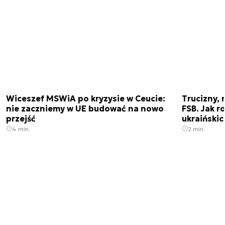
Wiceszef MSWiA po kryzysie w Ceucie:
Trucizny, 
nie zaczniemy w UE budować na nowo
FSB. Jak r
przejść
ukraiński
4 min.
2 min.