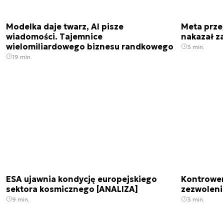
Modelka daje twarz, AI pisze
Meta prze
wiadomości. Tajemnice
nakazał z
wielomiliardowego biznesu randkowego
3 min.
19 min.
ESA ujawnia kondycję europejskiego
Kontrowers
sektora kosmicznego [ANALIZA]
zezwoleni
9 min.
3 min.