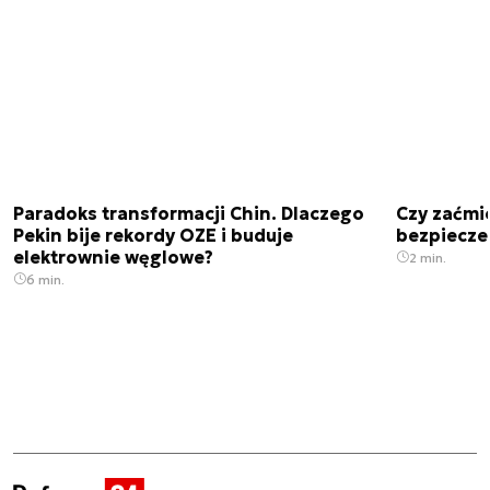
Paradoks transformacji Chin. Dlaczego
Czy zaćmi
Pekin bije rekordy OZE i buduje
bezpiecze
elektrownie węglowe?
2 min.
6 min.