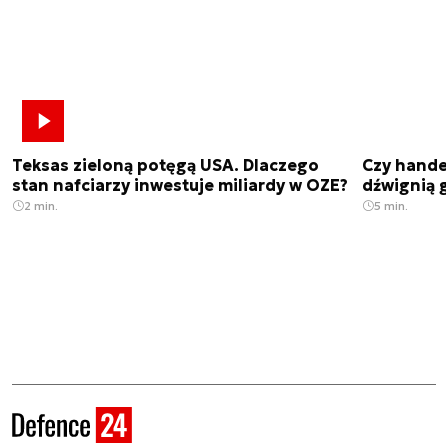
Teksas zieloną potęgą USA. Dlaczego
Czy hande
stan nafciarzy inwestuje miliardy w OZE?
dźwignią g
2 min.
5 min.