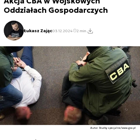
Akcja CBA w Wojskowych
Oddziałach Gospodarczych
Łukasz Zając
03.12.2024
2 min.
Autor. Służby specjalne/www.gov.pl