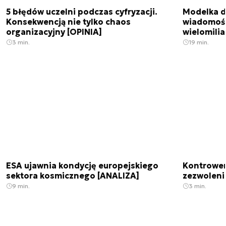
5 błędów uczelni podczas cyfryzacji.
Modelka da
Konsekwencją nie tylko chaos
wiadomośc
organizacyjny [OPINIA]
wielomili
3 min.
19 min.
ESA ujawnia kondycję europejskiego
Kontrowers
sektora kosmicznego [ANALIZA]
zezwoleni
9 min.
3 min.