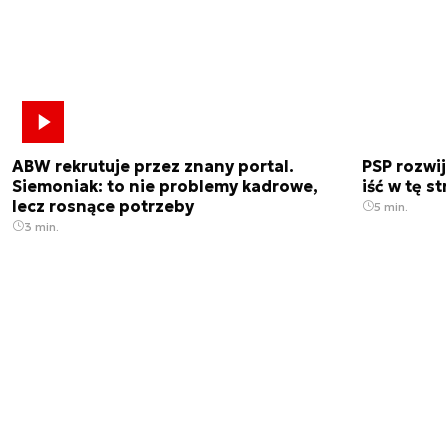
ABW rekrutuje przez znany portal.
PSP rozwi
Siemoniak: to nie problemy kadrowe,
iść w tę s
lecz rosnące potrzeby
5 min.
3 min.