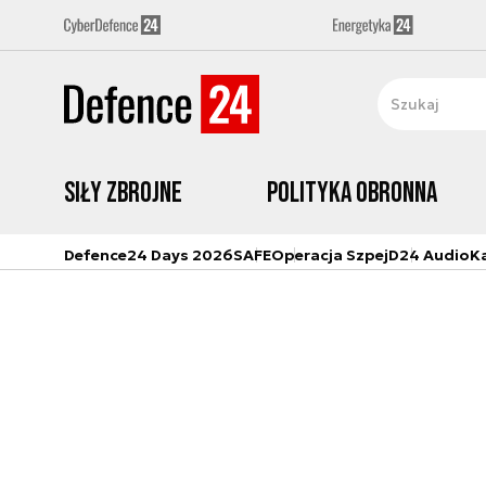
Siły zbrojne
Polityka obronna
Defence24 Days 2026
SAFE
Operacja Szpej
D24 Audio
K