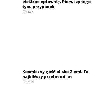
elektrociepłownię. Pierwszy tego
typu przypadek
3 min.
Kosmiczny gość blisko Ziemi. To
najbliższy przelot od lat
2 min.