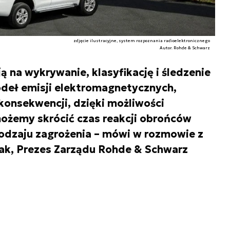
zdjęcie ilustracyjne, system rozpoznania radioelektronicznego
Autor. Rohde & Schwarz
 na wykrywanie, klasyfikację i śledzenie
ódeł emisji elektromagnetycznych,
konsekwencji, dzięki możliwości
ożemy skrócić czas reakcji obrońców
rodzaju zagrożenia – mówi w rozmowie z
ak, Prezes Zarządu Rohde & Schwarz