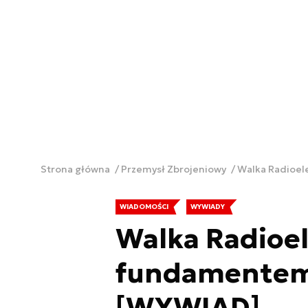
Strona główna
Przemysł Zbrojeniowy
Walka Radioe
WIADOMOŚCI
WYWIADY
Walka Radioe
fundamentem
[WYWIAD]