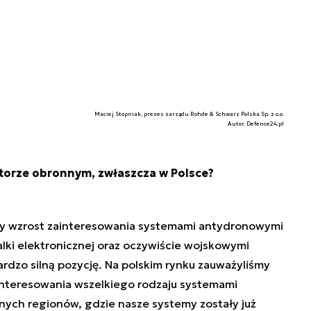
Maciej Stopniak, prezes zarządu Rohde & Schwarz Polska Sp. z o.o.
Autor. Defence24.pl
ktorze obronnym, zwłaszcza w Polsce?
y wzrost zainteresowania systemami antydronowymi
lki elektronicznej oraz oczywiście wojskowymi
rdzo silną pozycję. Na polskim rynku zauważyliśmy
interesowania wszelkiego rodzaju systemami
ych regionów, gdzie nasze systemy zostały już