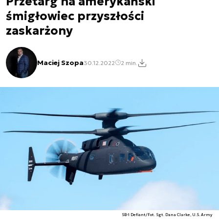
Przetarg na amerykański
śmigłowiec przyszłości
zaskarżony
Maciej Szopa
30.12.2022
2 min.
SB-1 Defiant/Fot. Sgt. Dana Clarke, U.S. Army