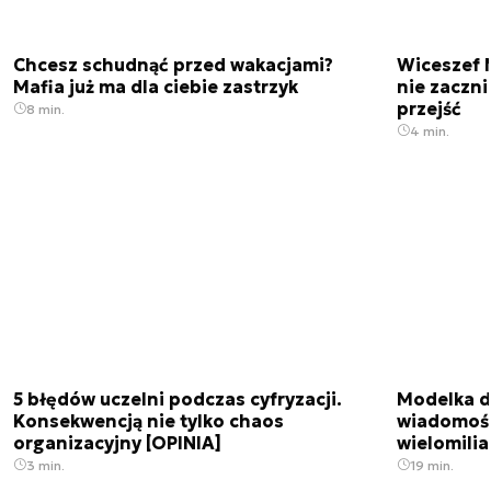
Chcesz schudnąć przed wakacjami?
Wiceszef 
Mafia już ma dla ciebie zastrzyk
nie zaczn
przejść
8 min.
4 min.
5 błędów uczelni podczas cyfryzacji.
Modelka da
Konsekwencją nie tylko chaos
wiadomośc
organizacyjny [OPINIA]
wielomili
3 min.
19 min.