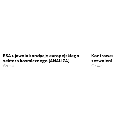
ESA ujawnia kondycję europejskiego
Kontrowers
sektora kosmicznego [ANALIZA]
zezwoleni
9 min.
3 min.