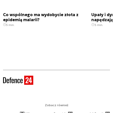
Co wspólnego ma wydobycie złota z
Upały i dy
epidemią malarii?
napędzają
5 min.
3 min.
Zobacz również