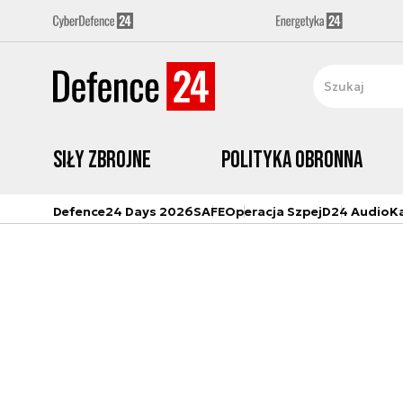
Siły zbrojne
Polityka obronna
Defence24 Days 2026
SAFE
Operacja Szpej
D24 Audio
K