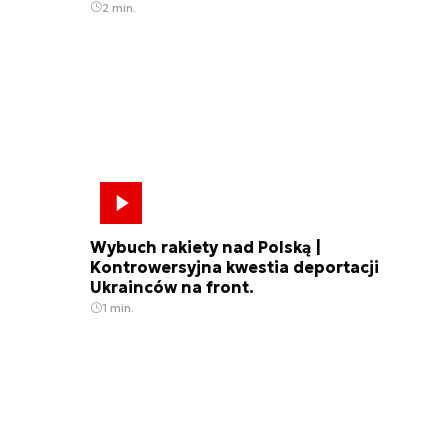
2 min.
Wybuch rakiety nad Polską |
Kontrowersyjna kwestia deportacji
Ukrainców na front.
1 min.