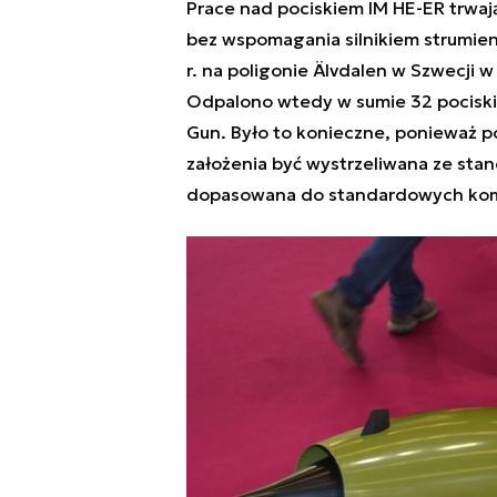
Prace nad pociskiem IM HE-ER trwają 
bez wspomagania silnikiem strumie
r. na poligonie Älvdalen w Szwecji w
Odpalono wtedy w sumie 32 pociski 
Gun. Było to konieczne, ponieważ
założenia być wystrzeliwana ze sta
dopasowana do standardowych kom