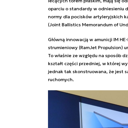
lecących torem płaskim, mają się od
oparciu o standardy w odniesieniu d
normy dla pocisków artyleryjskich 
(
Joint Ballistics Memorandum of Un
Główną innowacją w amunicji IM HE-
strumieniowy (RamJet Propulsion) u
To właśnie ze względu na sposób dzi
kształt części przedniej, w której w
jednak tak skonstruowana, że jest 
ruchomych.