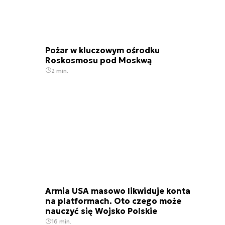
Pożar w kluczowym ośrodku
Roskosmosu pod Moskwą
2 min.
Armia USA masowo likwiduje konta
na platformach. Oto czego może
nauczyć się Wojsko Polskie
16 min.