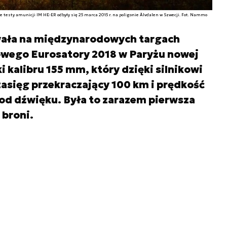
e testy amunicji IM HE-ER odbyły się 25 marca 2015 r. na poligonie Älvdalen w Szwecji. Fot. Nammo
ała na międzynarodowych targach
kowego Eurosatory 2018 w Paryżu nowej
i kalibru 155 mm, który dzięki silnikowi
sięg przekraczający 100 km i prędkość
od dźwięku. Była to zarazem pierwsza
 broni.