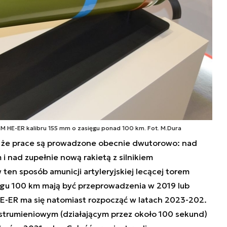
IM HE-ER kalibru 155 mm o zasięgu ponad 100 km. Fot. M.Dura
e, że prace są prowadzone obecnie dwutorowo: nad
i nad zupełnie nową rakietą z silnikiem
en sposób amunicji artyleryjskiej lecącej torem
gu 100 km mają być przeprowadzenia w 2019 lub
E-ER ma się natomiast rozpocząć w latach 2023-202.
 strumieniowym (działającym przez około 100 sekund)