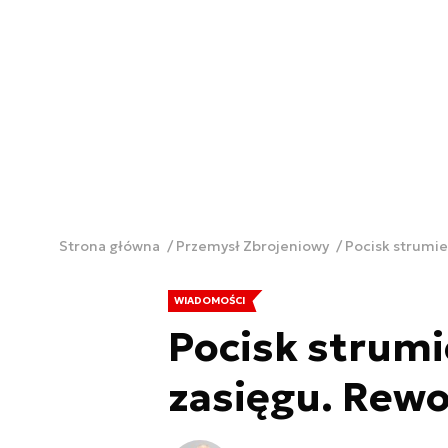
Strona główna
Przemysł Zbrojeniowy
Pocisk strumie
WIADOMOŚCI
Pocisk strumi
zasięgu. Rewol