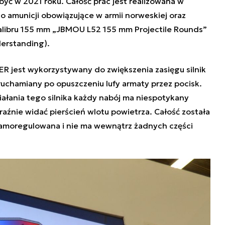
być w 2021 roku. Całość prac jest realizowana w
o amunicji obowiązujące w armii norweskiej oraz
kalibru 155 mm „JBMOU L52 155 mm Projectile Rounds”
derstanding)
.
ER jest wykorzystywany do zwiększenia zasięgu silnik
ruchamiany po opuszczeniu lufy armaty przez pocisk.
ałania tego silnika każdy nabój ma niespotykany
yraźnie widać pierścień wlotu powietrza. Całość została
samoregulowana i nie ma wewnątrz żadnych części