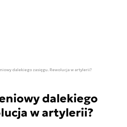
niowy dalekiego zasięgu. Rewolucja w artylerii?
eniowy dalekiego
ucja w artylerii?