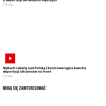
o deportacji ukraińskich mężczyzn
3 min.
Wybuch rakiety nad Polską | Kontrowersyjna kwestia
deportacji Ukrainców na front
1 min.
Mogą Cię zainteresować