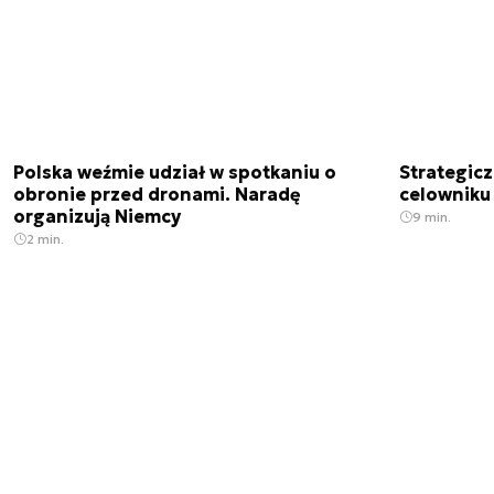
Polska weźmie udział w spotkaniu o
Strategic
obronie przed dronami. Naradę
celowniku 
organizują Niemcy
9 min.
2 min.