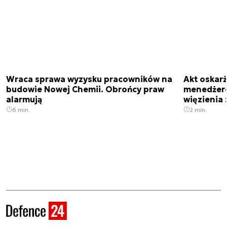
Wraca sprawa wyzysku pracowników na
Akt oskar
budowie Nowej Chemii. Obrońcy praw
menedżero
alarmują
więzienia z
6 min.
2 min.