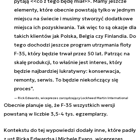
pytają <<co z tego będę miał>
>. Mamy jeszcze
elementy, które obecnie powstają tylko w jednym
miejscu na świecie i musimy stworzyć dodatkowe
miejsca ich pozyskiwania. Tak więc to są okazje dla
takich klientów jak Polska, Belgia czy Finlandia. Do
tego dochodzi jeszcze program utrzymania floty
F-35, który będzie trwał przez 50 lat. Patrząc na
skalę produkcji, to właśnie jest interes, który
będzie najbardziej lukratywny: konserwacja,
remonty, serwis. To będzie niekończący się
proces”.
Rick Edwards, wiceprezes zarządzający Lockheed Martin International
Obecnie planuje się, że F-35 wszystkich wersji
powstaną w liczbie 3,5-4 tys. egzemplarzy.
Kontekstu do tej wypowiedzi dodały inne, które padły
z ust Ricka Edwardsa i Michele Evans, wiceprezes