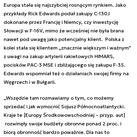
Europa stała się najszybciej rosnącym rynkiem. Jako
przykłady Rick Edwards podał zakupy C-130J
dokonane przez Francję i Niemcy, czy inwestycję
Słowacji w F-16V, mimo że wcześniej nie była brana
nawet pod uwagę jako potencjalny klient. Polska z
kolei stała się klientem „znacznie większym i ważnym”
z uwagi na zakup artylerii rakietowych HIMARS,
pocisków PAC-3 MSE i zbliżającego się zakupu F-35.
Edwards wspomniał też o działaniach swojej firmy na
Węgrzech i w Bułgarii.
„Wszędzie tam rozmawiamy o tym, co możemy
sprzedać i jak wzmocnić Sojusz Północnoatlantycki.
Kraje te [Europy Środkowowschodniej – przyp. aut]
rozwinęły swoje budżety obronne ponad 2 proc. i
biorą obronność bardzo poważnie. Dla nas to