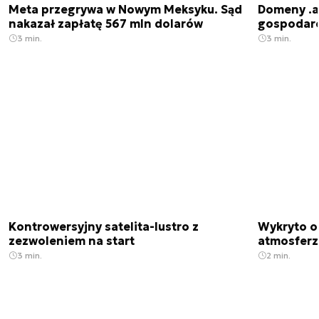
Meta przegrywa w Nowym Meksyku. Sąd
Domeny .ai
nakazał zapłatę 567 mln dolarów
gospodarek
3 min.
3 min.
Kontrowersyjny satelita-lustro z
Wykryto o
zezwoleniem na start
atmosfer
3 min.
2 min.