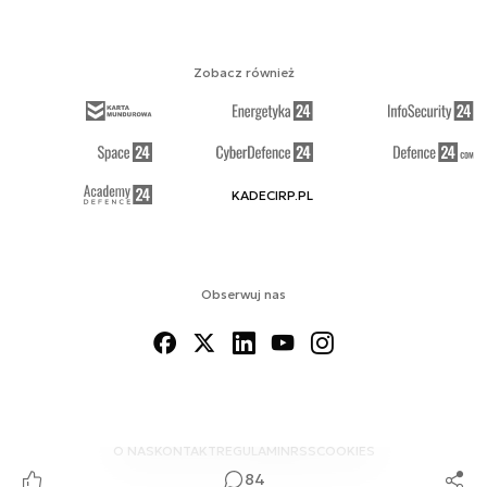
Zobacz również
KADECIRP.PL
Obserwuj nas
O NAS
KONTAKT
REGULAMIN
RSS
COOKIES
84