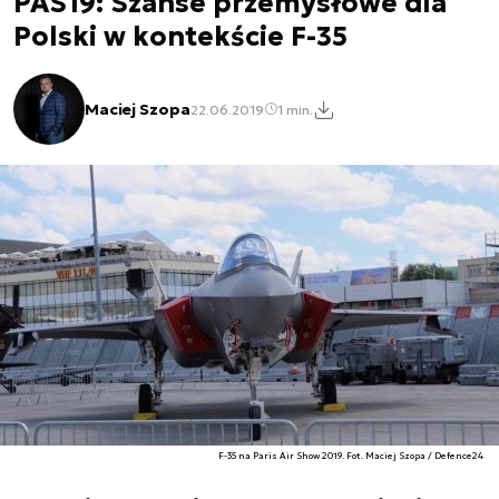
PAS19: Szanse przemysłowe dla
Polski w kontekście F-35
Maciej Szopa
22.06.2019
1 min.
F-35 na Paris Air Show 2019. Fot. Maciej Szopa / Defence24