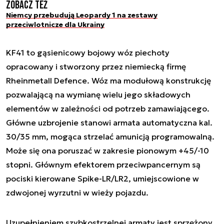
Zobacz też
Niemcy przebudują Leopardy 1 na zestawy
przeciwlotnicze dla Ukrainy
KF41 to gąsienicowy bojowy wóz piechoty
opracowany i stworzony przez niemiecką firmę
Rheinmetall Defence. Wóz ma modułową konstrukcję
pozwalającą na wymianę wielu jego składowych
elementów w zależności od potrzeb zamawiającego.
Główne uzbrojenie stanowi armata automatyczna kal.
30/35 mm, mogąca strzelać amunicją programowalną.
Może się ona poruszać w zakresie pionowym +45/-10
stopni. Głównym efektorem przeciwpancernym są
pociski kierowane Spike-LR/LR2, umiejscowione w
zdwojonej wyrzutni w wieży pojazdu.
Uzupełnieniem szybkostrzelnej armaty jest sprzężony