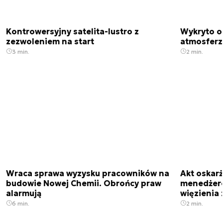
Kontrowersyjny satelita-lustro z
Wykryto o
zezwoleniem na start
atmosfer
3 min.
2 min.
Wraca sprawa wyzysku pracowników na
Akt oskar
budowie Nowej Chemii. Obrońcy praw
menedżero
alarmują
więzienia z
6 min.
2 min.