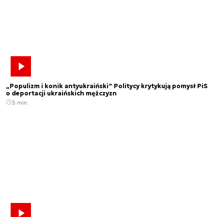
„Populizm i konik antyukraiński” Politycy krytykują pomysł PiS
o deportacji ukraińskich mężczyzn
3 min.