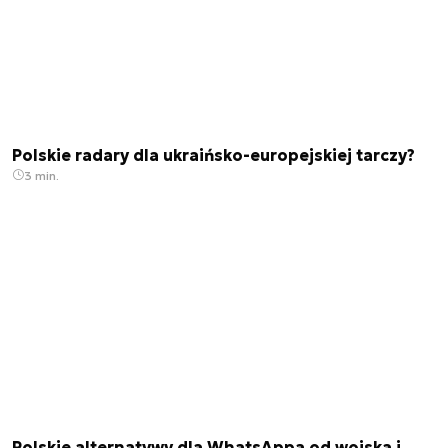
Polskie radary dla ukraińsko-europejskiej tarczy?
3 min.
Polskie alternatywy dla WhatsAppa od wojska i