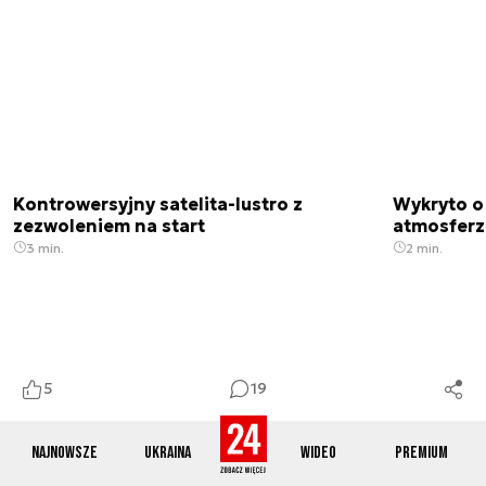
Kontrowersyjny satelita-lustro z
Wykryto o
zezwoleniem na start
atmosfer
3 min.
2 min.
5
19
Najnowsze
Ukraina
Wideo
Premium