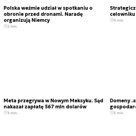
Polska weźmie udział w spotkaniu o
Strategic
obronie przed dronami. Naradę
celowniku 
organizują Niemcy
9 min.
2 min.
Meta przegrywa w Nowym Meksyku. Sąd
Domeny .ai
nakazał zapłatę 567 mln dolarów
gospodarek
3 min.
3 min.