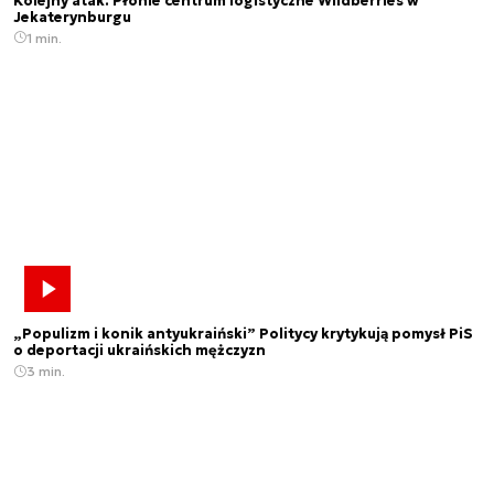
Kolejny atak. Płonie centrum logistyczne Wildberries w
Jekaterynburgu
1 min.
„Populizm i konik antyukraiński” Politycy krytykują pomysł PiS
o deportacji ukraińskich mężczyzn
3 min.