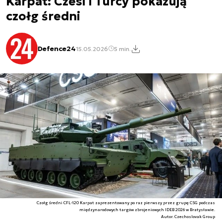
Karpat: Czesi i Turcy pokazują
czołg średni
Defence24
15.05.2026
5 min.
Czołg średni CFL-120 Karpat zaprezentowany po raz pierwszy przez grupę CSG podczas
międzynarodowych targów zbrojeniowych IDEB 2026 w Bratysławie.
Autor. Czechoslovak Group