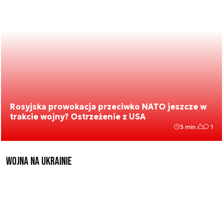
Rosyjska prowokacja przeciwko NATO jeszcze w
trakcie wojny? Ostrzeżenie z USA
3 min.
1
Wojna na Ukrainie