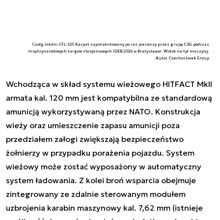
Czołg średni CFL-120 Karpat zaprezentowany po raz pierwszy przez grupę CSG podczas
międzynarodowych targów zbrojeniowych IDEB 2026 w Bratysławie. Widok na tył maszyny.
Autor. Czechoslovak Group
Wchodząca w skład systemu wieżowego HITFACT MkII
armata kal. 120 mm jest kompatybilna ze standardową
amunicją wykorzystywaną przez NATO. Konstrukcja
wieży oraz umieszczenie zapasu amunicji poza
przedziałem załogi zwiększają bezpieczeństwo
żołnierzy w przypadku porażenia pojazdu. System
wieżowy może zostać wyposażony w automatyczny
system ładowania. Z kolei broń wsparcia obejmuje
zintegrowany ze zdalnie sterowanym modułem
uzbrojenia karabin maszynowy kal. 7,62 mm (istnieje