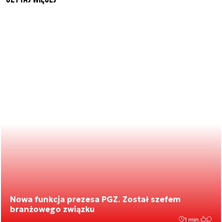
Nowa funkcja prezesa PGZ. Został szefem
branżowego związku
1 min.