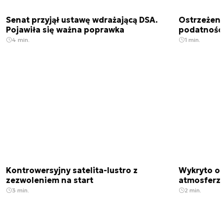
Senat przyjął ustawę wdrażającą DSA.
Ostrzeżen
Pojawiła się ważna poprawka
podatnośc
4 min.
1 min.
Kontrowersyjny satelita-lustro z
Wykryto o
zezwoleniem na start
atmosfer
3 min.
2 min.