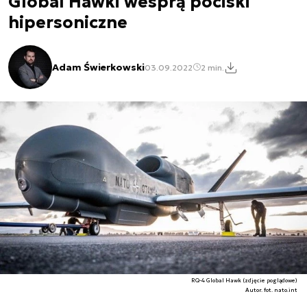
Global Hawki wesprą pociski
hipersoniczne
Adam Świerkowski
03.09.2022
2 min.
RQ-4 Global Hawk (zdjęcie poglądowe)
Autor. fot. nato.int