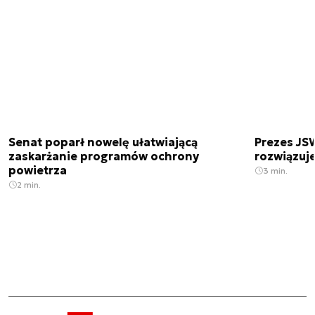
Senat poparł nowelę ułatwiającą
Prezes JSW
zaskarżanie programów ochrony
rozwiązuj
powietrza
3 min.
2 min.