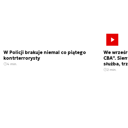
W Policji brakuje niemal co piątego
We wrześn
kontrterrorysty
CBA”. Siem
służba, tr
4 min.
2 min.