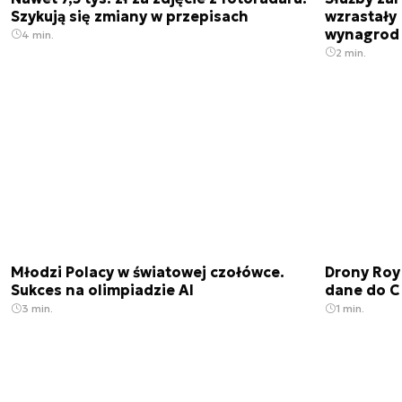
Szykują się zmiany w przepisach
wzrastały 
wynagrod
4 min.
2 min.
Młodzi Polacy w światowej czołówce.
Drony Roy
Sukces na olimpiadzie AI
dane do C
3 min.
1 min.