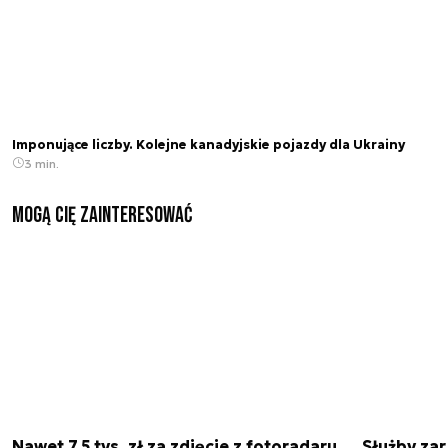
Imponujące liczby. Kolejne kanadyjskie pojazdy dla Ukrainy
3 min.
Mogą Cię zainteresować
Nawet 7,5 tys. zł za zdjęcie z fotoradaru.
Służby zar