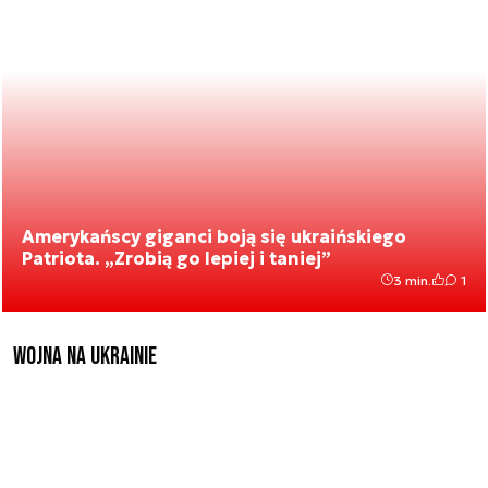
Amerykańscy giganci boją się ukraińskiego
Patriota. „Zrobią go lepiej i taniej”
3 min.
1
Wojna na Ukrainie