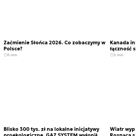
Zaćmienie Słońca 2026. Co zobaczymy w
Kanada in
Polsce?
łączność s
6 min.
3 min.
Blisko 300 tys. zł na lokalne inicjatywy
Wiatr wypi
proekologiczne. GAZ SYSTEM wyłonił
Rosnąca s