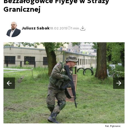
Bezzałogowce FlyEye w Straży
Granicznej
Juliusz Sabak
18.02.2015
1 min.
Następny slajd
Poprzedni slajd
Fot. Flytronic