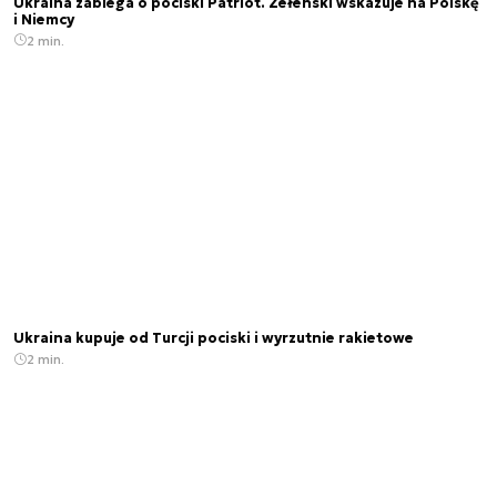
Ukraina zabiega o pociski Patriot. Zełenski wskazuje na Polskę
i Niemcy
2 min.
Ukraina kupuje od Turcji pociski i wyrzutnie rakietowe
2 min.