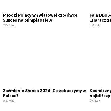
Młodzi Polacy w światowej czołówce.
Fala DDoS-
Sukces na olimpiadzie AI
„Haracz z
3 min.
7 min.
Zaćmienie Słońca 2026. Co zobaczymy w
Kosmiczny 
Polsce?
najbliższy
6 min.
2 min.