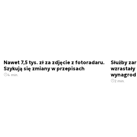
Nawet 7,5 tys. zł za zdjęcie z fotoradaru.
Służby zar
Szykują się zmiany w przepisach
wzrastały 
wynagrod
4 min.
2 min.