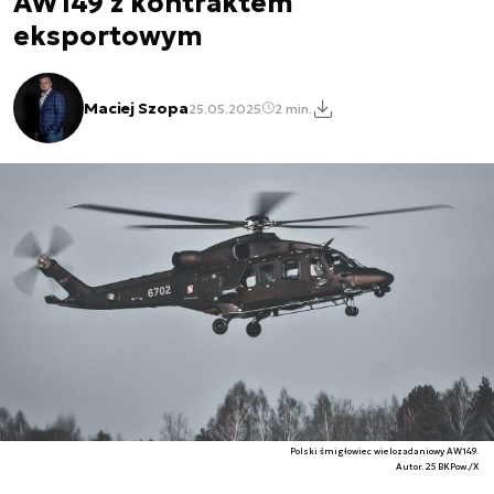
AW149 z kontraktem
eksportowym
Maciej Szopa
25.05.2025
2 min.
Polski śmigłowiec wielozadaniowy AW149.
Autor. 25 BKPow./X