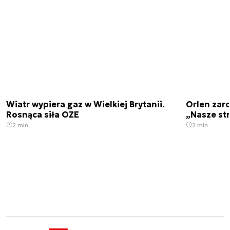
Wiatr wypiera gaz w Wielkiej Brytanii.
Orlen zaro
Rosnąca siła OZE
„Nasze str
2 min.
2 min.