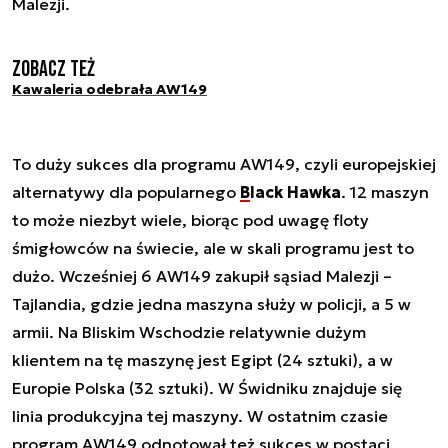
Malezji.
Zobacz też
Kawaleria odebrała AW149
To duży sukces dla programu AW149, czyli europejskiej
alternatywy dla popularnego
Black Hawka
. 12 maszyn
to może niezbyt wiele, biorąc pod uwagę floty
śmigłowców na świecie, ale w skali programu jest to
dużo. Wcześniej 6 AW149 zakupił sąsiad Malezji –
Tajlandia, gdzie jedna maszyna służy w policji, a 5 w
armii. Na Bliskim Wschodzie relatywnie dużym
klientem na tę maszynę jest Egipt (24 sztuki), a w
Europie Polska (32 sztuki). W Świdniku znajduje się
linia produkcyjna tej maszyny. W ostatnim czasie
program AW149 odnotował też sukces w postaci