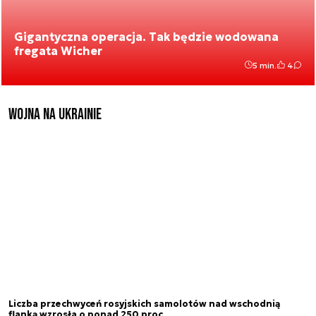
Gigantyczna operacja. Tak będzie wodowana
fregata Wicher
5 min.
4
Wojna na Ukrainie
Liczba przechwyceń rosyjskich samolotów nad wschodnią
flanką wzrosła o ponad 250 proc