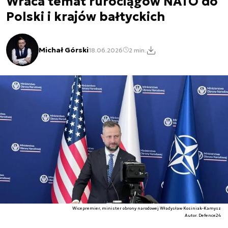
Wraca temat rurociągów NATO do
Polski i krajów bałtyckich
Michał Górski
18.06.2026
2 min.
Wicepremier, minister obrony narodowej Władysław Kosiniak-Kamysz
Autor. Defence24