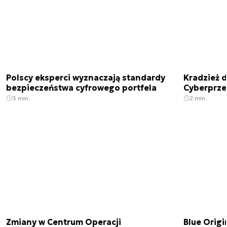
Polscy eksperci wyznaczają standardy
Kradzież 
bezpieczeństwa cyfrowego portfela
Cyberprze
3 min.
2 min.
Zmiany w Centrum Operacji
Blue Origi