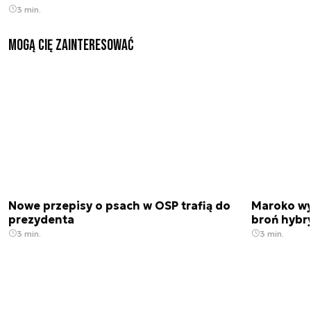
3 min.
Mogą Cię zainteresować
Nowe przepisy o psach w OSP trafią do
Maroko wy
prezydenta
broń hybr
3 min.
3 min.