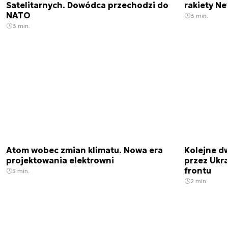
Satelitarnych. Dowódca przechodzi do
rakiety N
NATO
3 min.
3 min.
Atom wobec zmian klimatu. Nowa era
Kolejne d
projektowania elektrowni
przez Ukra
frontu
5 min.
2 min.