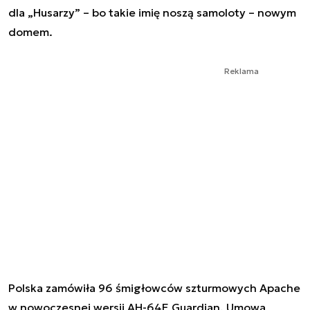
dla „Husarzy” – bo takie imię noszą samoloty – nowym
domem.
Reklama
Polska zamówiła 96 śmigłowców szturmowych Apache
w nowoczesnej wersji AH-64E Guardian. Umowa