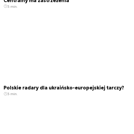
Centralny ma zastrzeżenia
3 min.
Polskie radary dla ukraińsko-europejskiej tarczy?
3 min.