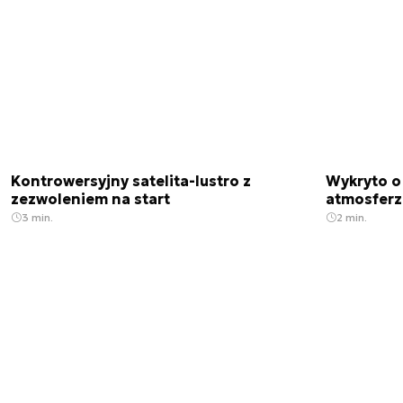
Kontrowersyjny satelita-lustro z
Wykryto o
zezwoleniem na start
atmosfer
3 min.
2 min.