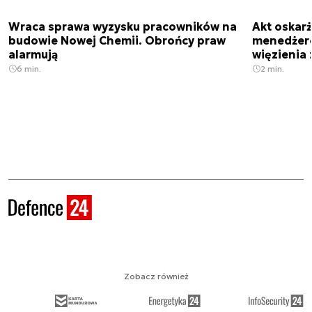
Wraca sprawa wyzysku pracowników na
Akt oskar
budowie Nowej Chemii. Obrońcy praw
menedżero
alarmują
więzienia z
6 min.
2 min.
Zobacz również