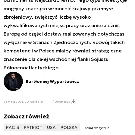
od momentu wejścia do NATO. Tego typu inwestycje
mogłyby znacząco wzmocnić krajowy przemysł
zbrojeniowy, zwiększyć liczbę wysoko
wykwalifikowanych miejsc pracy oraz uniezależnić
Europę od części dostaw realizowanych dotychczas
wyłącznie w Stanach Zjednoczonych. Rozwój takich
kompetencji w Polsce miałby również strategiczne
znaczenie dla całej wschodniej flanki Sojuszu
Północnoatlantyckiego.
Bartłomiej Wypartowicz
26 maja 2026, 20:18
Źródło:
/ Defence24
Zobacz również
PAC-3
PATRIOT
USA
POLSKA
pokaż wszystkie