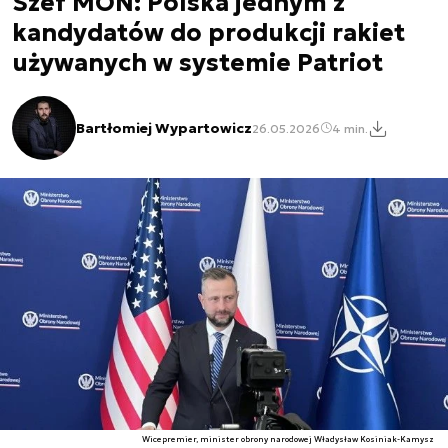
Szef MON: Polska jednym z
kandydatów do produkcji rakiet
używanych w systemie Patriot
Bartłomiej Wypartowicz
26.05.2026
4 min.
Wicepremier, minister obrony narodowej Władysław Kosiniak-Kamysz