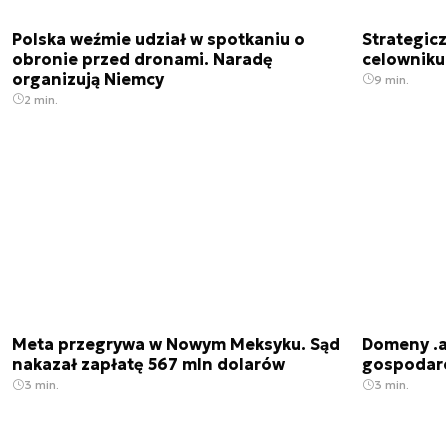
Polska weźmie udział w spotkaniu o
Strategic
obronie przed dronami. Naradę
celowniku 
organizują Niemcy
9 min.
2 min.
Meta przegrywa w Nowym Meksyku. Sąd
Domeny .ai
nakazał zapłatę 567 mln dolarów
gospodarek
3 min.
3 min.