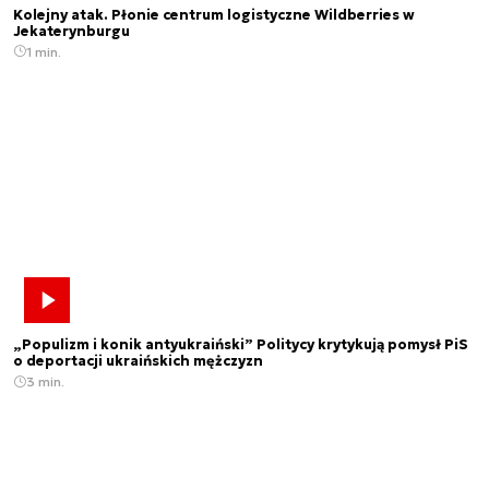
Kolejny atak. Płonie centrum logistyczne Wildberries w
Jekaterynburgu
1 min.
„Populizm i konik antyukraiński” Politycy krytykują pomysł PiS
o deportacji ukraińskich mężczyzn
3 min.