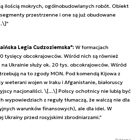
lną ilością mokrych, ogólnobudowlanych robót. Obiekt
segmenty przestrzenne i one są już obudowane
.\]"
raińska Legia Cudzoziemska":
W formacjach
 20 tysięcy obcokrajowców. Wśród nich są również
 na Ukrainie służy ok. 20 tys. obcokrajowców. Wśród
potrzebują na to zgody MON. Pod komendą Kijowa z
y weterani wojen w Iraku i Afganistanie, białoruscy
scy nacjonaliści. \[...\] Polscy ochotnicy nie lubią być
 wypowiedziach z reguły tłumaczą, że walczą nie dla
cyjnych warunków finansowych), ale dla idei. W
j Ukrainy przed rosyjskimi zbrodniarzami."
Reklama