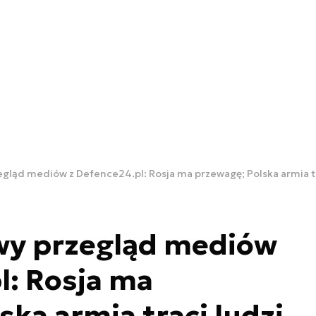
gląd mediów z Defence24.pl: Rosja ma przewagę; Polska armia tr
wy przegląd mediów
l: Rosja ma
ska armia traci ludzi