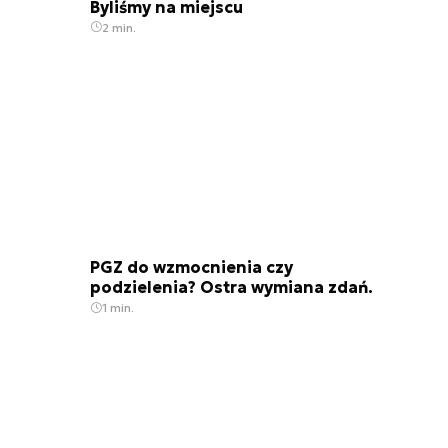
Byliśmy na miejscu
2 min.
PGZ do wzmocnienia czy
podzielenia? Ostra wymiana zdań.
1 min.