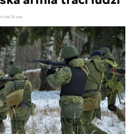
07:06
5 min.