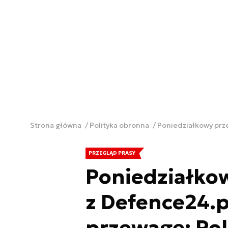
Strona główna
Polityka obronna
Poniedziałkowy prze
PRZEGLĄD PRASY
Poniedziałko
z Defence24.p
przewagę; Pol