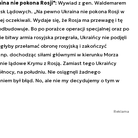
aina nie pokona Rosji":
Wywiad z gen. Waldemarem
k Lądowych. „Na pewno Ukraina nie pokona Rosji w
ej oczekiwali. Wydaje się, że Rosja ma przewagę i tę
odbudowuje. Bo po porażce operacji specjalnej oraz po
e bitwy armia rosyjska przegrała, Ukraińcy nie podjęli
głyby przełamać obronę rosyjską i zakończyć
, np. dochodząc siłami głównymi w kierunku Morza
enie lądowe Krymu z Rosją. Zamiast tego Ukraińcy
łnocy, na południu. Nie osiągnęli żadnego
niem był błąd. No, ale nie my decydujemy o tym w
Reklama