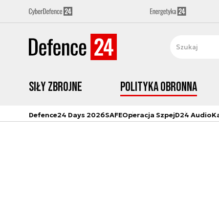
Siły zbrojne
Polityka obronna
Defence24 Days 2026
SAFE
Operacja Szpej
D24 Audio
K