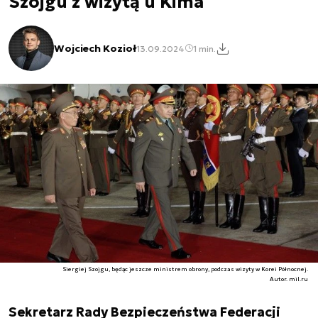
Szojgu z wizytą u Kima
Wojciech Kozioł
13.09.2024
1 min.
Siergiej Szojgu, będąc jeszcze ministrem obrony, podczas wizyty w Korei Północnej.
Autor. mil.ru
Sekretarz Rady Bezpieczeństwa Federacji