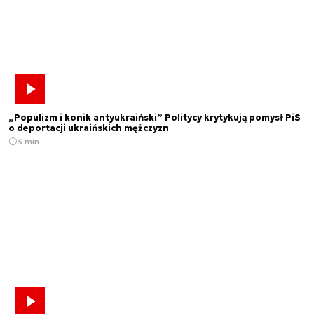
„Populizm i konik antyukraiński” Politycy krytykują pomysł PiS
o deportacji ukraińskich mężczyzn
3 min.