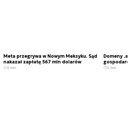
Meta przegrywa w Nowym Meksyku. Sąd
Domeny .ai
nakazał zapłatę 567 mln dolarów
gospodarek
3 min.
3 min.