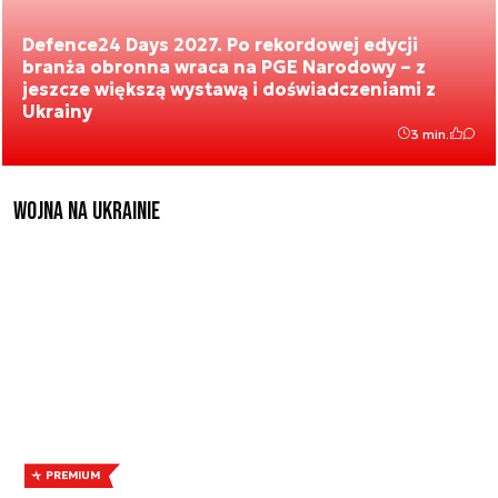
Defence24 Days 2027. Po rekordowej edycji
branża obronna wraca na PGE Narodowy – z
jeszcze większą wystawą i doświadczeniami z
Ukrainy
3 min.
Wojna na Ukrainie
PREMIUM