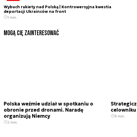
Wybuch rakiety nad Polską | Kontrowersyjna kwestia
deportacji Ukrainców na front
1 min.
Mogą Cię zainteresować
Polska weźmie udział w spotkaniu o
Strategic
obronie przed dronami. Naradę
celowniku 
organizują Niemcy
9 min.
2 min.