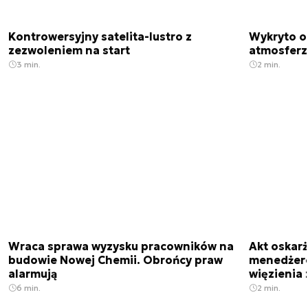
Kontrowersyjny satelita-lustro z
Wykryto o
zezwoleniem na start
atmosfer
3 min.
2 min.
Wraca sprawa wyzysku pracowników na
Akt oskar
budowie Nowej Chemii. Obrońcy praw
menedżero
alarmują
więzienia z
6 min.
2 min.