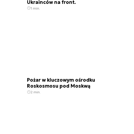
Ukrainców na front.
1 min.
Pożar w kluczowym ośrodku
Roskosmosu pod Moskwą
2 min.