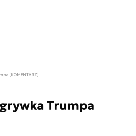
rumpa [KOMENTARZ]
zgrywka Trumpa
]