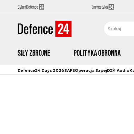
Siły zbrojne
Polityka obronna
Defence24 Days 2026
SAFE
Operacja Szpej
D24 Audio
K