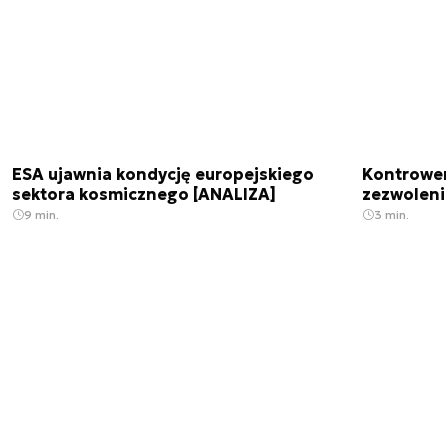
ESA ujawnia kondycję europejskiego
Kontrowers
sektora kosmicznego [ANALIZA]
zezwoleni
9 min.
3 min.