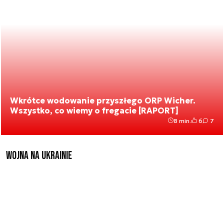
Wkrótce wodowanie przyszłego ORP Wicher.
Wszystko, co wiemy o fregacie [RAPORT]
8 min.
6
7
Wojna na Ukrainie