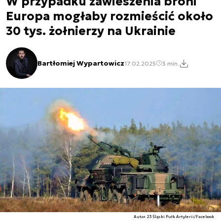
W przypadku zawieszenia broni
Europa mogłaby rozmieścić około
30 tys. żołnierzy na Ukrainie
Bartłomiej Wypartowicz
17.02.2025
3 min.
Autor. 23 Śląski Pułk Artylerii/Facebook