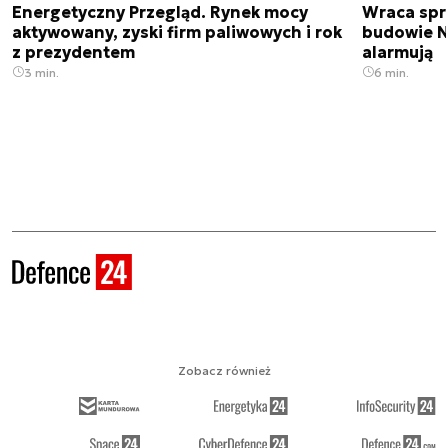
Energetyczny Przegląd. Rynek mocy
Wraca spr
aktywowany, zyski firm paliwowych i rok
budowie N
z prezydentem
alarmują
3 min.
6 min.
Zobacz również