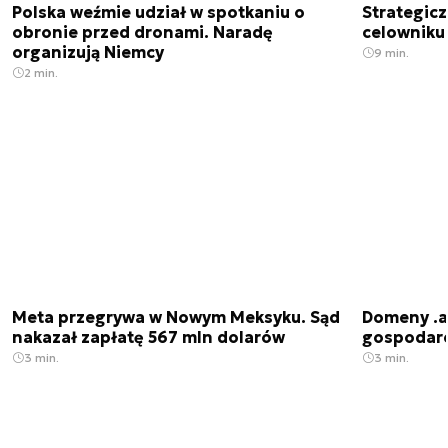
Polska weźmie udział w spotkaniu o
Strategic
obronie przed dronami. Naradę
celowniku 
organizują Niemcy
9 min.
2 min.
Meta przegrywa w Nowym Meksyku. Sąd
Domeny .ai
nakazał zapłatę 567 mln dolarów
gospodarek
3 min.
3 min.