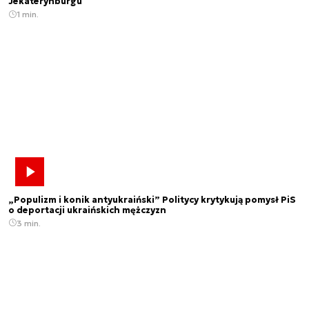
Jekaterynburgu
1 min.
„Populizm i konik antyukraiński” Politycy krytykują pomysł PiS
o deportacji ukraińskich mężczyzn
3 min.