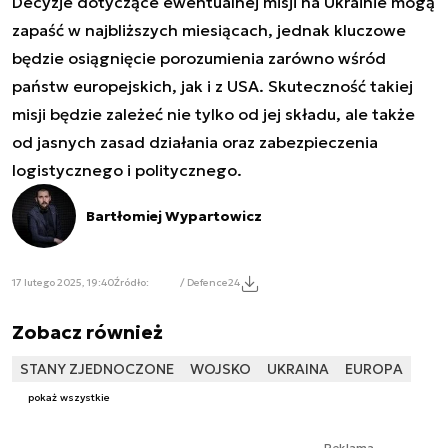
Decyzje dotyczące ewentualnej misji na Ukrainie mogą
zapaść w najbliższych miesiącach, jednak kluczowe
będzie osiągnięcie porozumienia zarówno wśród
państw europejskich, jak i z USA. Skuteczność takiej
misji będzie zależeć nie tylko od jej składu, ale także
od jasnych zasad działania oraz zabezpieczenia
logistycznego i politycznego.
Bartłomiej Wypartowicz
17 lutego 2025, 19:40
Źródło:
/ Defence24
Zobacz również
STANY ZJEDNOCZONE
WOJSKO
UKRAINA
EUROPA
pokaż wszystkie
Reklama