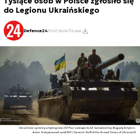
Tysiące osób w Polsce zgłosiło się
do Legionu Ukraińskiego
Defence24
11.07.2024
2 min.
Ukraińskie systemy artyleryjskie 2S7 Pion należące do 43. Samodzielnej Brygady Artylerii.
Autor. Генеральний штаб ЗСУ / General Staff of the Armed Forces of Ukraine/X