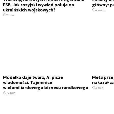
FSB. Jak rosyjski wywiad poluje na
główny: p
ukraińskich wojskowych?
4 min.
2 min.
Modelka daje twarz, AI pisze
Meta prze
wiadomości. Tajemnice
nakazał z
wielomiliardowego biznesu randkowego
3 min.
19 min.