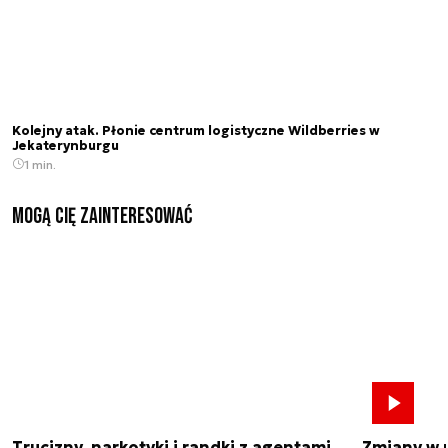
Kolejny atak. Płonie centrum logistyczne Wildberries w
Jekaterynburgu
1 min.
Mogą Cię zainteresować
Trucizny, narkotyki i randki z agentami
Zmiany w 