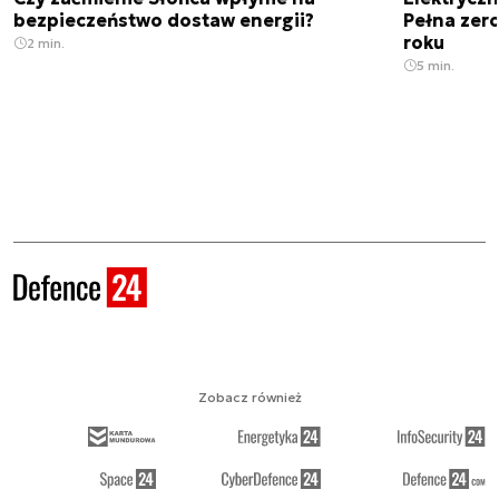
bezpieczeństwo dostaw energii?
Pełna zer
roku
2 min.
5 min.
Zobacz również