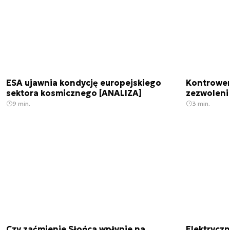
ESA ujawnia kondycję europejskiego
Kontrowers
sektora kosmicznego [ANALIZA]
zezwoleni
9 min.
3 min.
Czy zaćmienie Słońca wpłynie na
Elektrycz