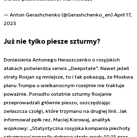
— Anton Gerashchenko (@Gerashchenko_en)
April 17,
2025
Już nie tylko piesze szturmy?
Doniesienia Antonego Heraszczenko o rosyjskich
atakach potwierdza serwis „Deepstate”. Nawet jeżeli
straty Rosjan są mniejsze, to i tak pokazują, że Moskwa
planu Trumpa o wielkanocnym rozejmie nie traktuje
poważnie. Ponadto ostatnie szturmy Rosjanie
przeprowadzali głównie pieszo, oszczędzając
zwłaszcza czołgi, które trzymano na drugiej linii. Jak
informował ppłk rez. Maciej Korowaj, analityk
wojskowy: „Statystyczna rosyjska kompania piechoty
szturmowej ponosiła dobowe straty rzędu 10-15 proc.