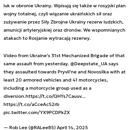
luk w obronie Ukrainy. Wpisują się także w rosyjski plan
wojny totalnej, czyli wiązanie ukraińskich sił oraz
zużywanie przez Siły Zbrojne Ukrainy rezerw ludzkich,
amunicji artyleryjskiej oraz dronów. We wspomnianych
atakach to Rosjanie wytracają rezerwy.
Video from Ukraine's 31st Mechanized Brigade of that
same assault from yesterday.
@Deepstate_UA
says
they assaulted towards Pryvil'ne and Novosilka with at
least 20 armored vehicles and 41 motorcycles,
including a motorcycle group used as a
diversion.
https://t.co/QHYs7Cauuv
…
https://t.co/aCceAcS2rb
pic.twitter.com/YX9PCDPkZX
— Rob Lee (@RALee85)
April 14, 2025