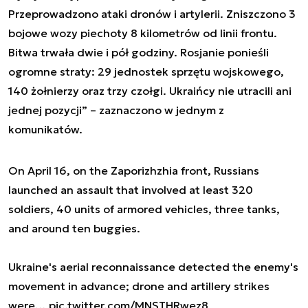
Przeprowadzono ataki dronów i artylerii. Zniszczono 3
bojowe wozy piechoty 8 kilometrów od linii frontu.
Bitwa trwała dwie i pół godziny. Rosjanie ponieśli
ogromne straty: 29 jednostek sprzętu wojskowego,
140 żołnierzy oraz trzy czołgi. Ukraińcy nie utracili ani
jednej pozycji” – zaznaczono w jednym z
komunikatów.
On April 16, on the Zaporizhzhia front, Russians
launched an assault that involved at least 320
soldiers, 40 units of armored vehicles, three tanks,
and around ten buggies.
Ukraine's aerial reconnaissance detected the enemy's
movement in advance; drone and artillery strikes
were…
pic.twitter.com/MNSTHRwez8