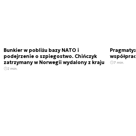
Bunkier w pobliżu bazy NATO i
Pragmatyz
podejrzenie o szpiegostwo. Chińczyk
współpracu
zatrzymany w Norwegii wydalony z kraju
7 min.
2 min.