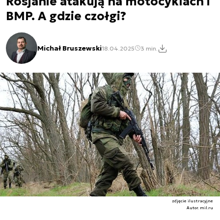
Rosjanie atakują na motocyklach i
BMP. A gdzie czołgi?
Michał Bruszewski
18.04.2025
3 min.
zdjęcie ilustracyjne
Autor. mil.ru