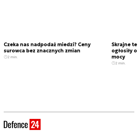
Czeka nas nadpodaż miedzi? Ceny
Skrajne t
surowca bez znacznych zmian
ogłosiły o
mocy
2 min.
2 min.