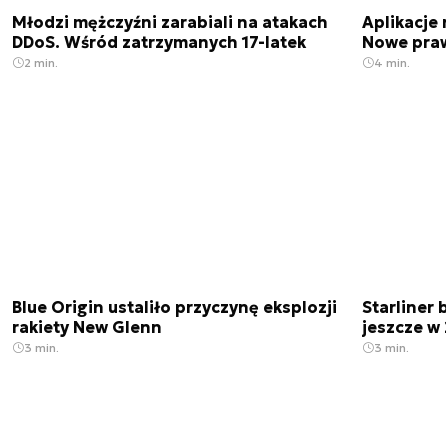
Młodzi mężczyźni zarabiali na atakach
Aplikacje 
DDoS. Wśród zatrzymanych 17-latek
Nowe praw
2 min.
4 min.
Blue Origin ustaliło przyczynę eksplozji
Starliner 
rakiety New Glenn
jeszcze w 
3 min.
3 min.