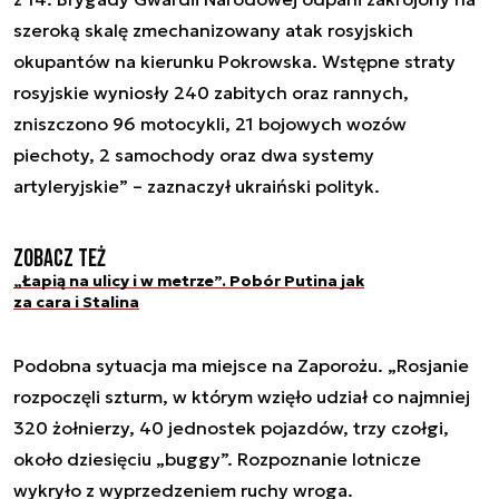
szeroką skalę zmechanizowany atak rosyjskich
okupantów na kierunku Pokrowska. Wstępne straty
rosyjskie wyniosły 240 zabitych oraz rannych,
zniszczono 96 motocykli, 21 bojowych wozów
piechoty, 2 samochody oraz dwa systemy
artyleryjskie” – zaznaczył ukraiński polityk.
Zobacz też
„Łapią na ulicy i w metrze”. Pobór Putina jak
za cara i Stalina
Podobna sytuacja ma miejsce na Zaporożu. „Rosjanie
rozpoczęli szturm, w którym wzięło udział co najmniej
320 żołnierzy, 40 jednostek pojazdów, trzy czołgi,
około dziesięciu „buggy”. Rozpoznanie lotnicze
wykryło z wyprzedzeniem ruchy wroga.