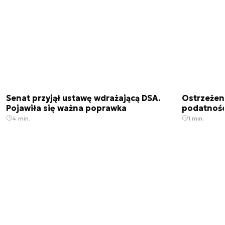
Senat przyjął ustawę wdrażającą DSA.
Ostrzeżen
Pojawiła się ważna poprawka
podatnośc
4 min.
1 min.