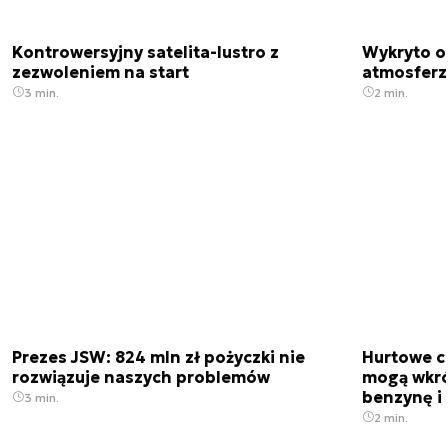
Kontrowersyjny satelita-lustro z
Wykryto o
zezwoleniem na start
atmosfer
3 min.
2 min.
Prezes JSW: 824 mln zł pożyczki nie
Hurtowe c
rozwiązuje naszych problemów
mogą wkró
benzynę i 
3 min.
2 min.