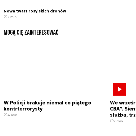
Nowa twarz rosyjskich dronów
2 min.
Mogą Cię zainteresować
W Policji brakuje niemal co piątego
We wrześn
kontrterrorysty
CBA”. Siem
służba, tr
4 min.
2 min.