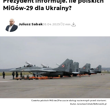
Prezydent informuje. Ile polskich
MiGów-29 dla Ukrainy?
Juliusz Sabak
05.04.2023
2 min.
Czwórka polskich MiG-ów 29 w czasie obsług naziemnych przed startami.
Autor. Jarosław Ciślak/Defence24.pl