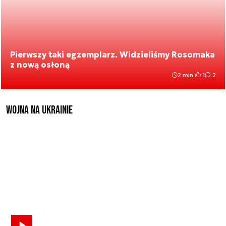
Pierwszy taki egzemplarz. Widzieliśmy Rosomaka
z nową osłoną
2 min.
1
2
Wojna na Ukrainie