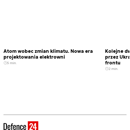
Atom wobec zmian klimatu. Nowa era
Kolejne d
projektowania elektrowni
przez Ukra
frontu
5 min.
2 min.