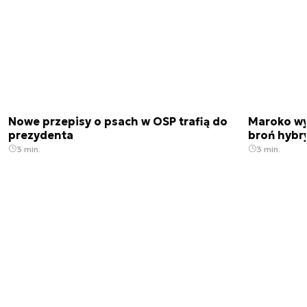
Nowe przepisy o psach w OSP trafią do
Maroko wy
prezydenta
broń hybr
3 min.
3 min.