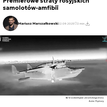
Premierowe straty rosyjskich
samolotów-amfibii
Mariusz Marszałkowski
22.09.2025
2 min.
Be-12 w obiektywie ukraińskiego drona
Autor. Prymary