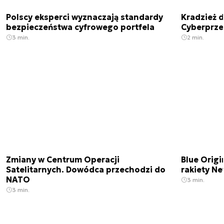
Polscy eksperci wyznaczają standardy
Kradzież 
bezpieczeństwa cyfrowego portfela
Cyberprze
3 min.
2 min.
Zmiany w Centrum Operacji
Blue Origi
Satelitarnych. Dowódca przechodzi do
rakiety N
NATO
3 min.
3 min.