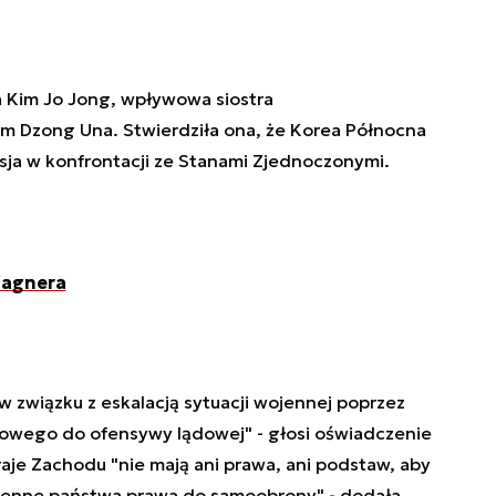
a Kim Jo Jong, wpływowa siostra
m Dzong Una. Stwierdziła ona, że Korea Północna
ja w konfrontacji ze Stanami Zjednoczonymi.
Wagnera
związku z eskalacją sytuacji wojennej poprzez
kowego do ofensywy lądowej" - głosi oświadczenie
aje Zachodu "nie mają ani prawa, ani podstaw, aby
renne państwa prawa do samoobrony" - dodała.