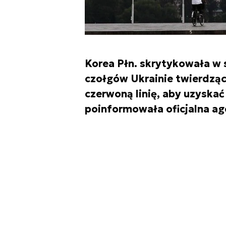
Korea Płn. skrytykowała w 
czołgów Ukrainie twierdzą
czerwoną linię, aby uzyska
poinformowała oficjalna a