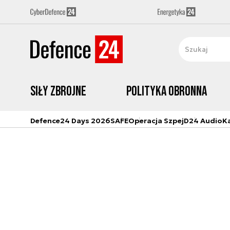
Siły zbrojne
Polityka obronna
Defence24 Days 2026
SAFE
Operacja Szpej
D24 Audio
K