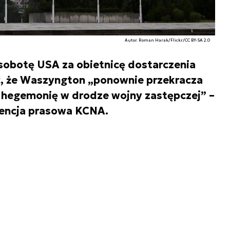
Autor. Roman Harak/Flickr/CC BY-SA 2.0
sobotę USA za obietnicę dostarczenia
c, że Waszyngton „ponownie przekracza
ć hegemonię w drodze wojny zastępczej” –
gencja prasowa KCNA.