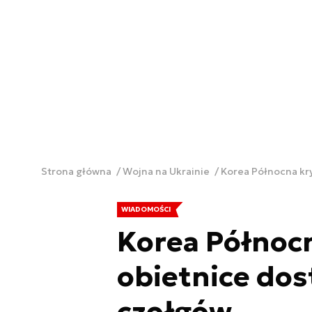
Strona główna
Wojna na Ukrainie
Korea Północna kry
WIADOMOŚCI
Korea Północn
obietnice dos
czołgów