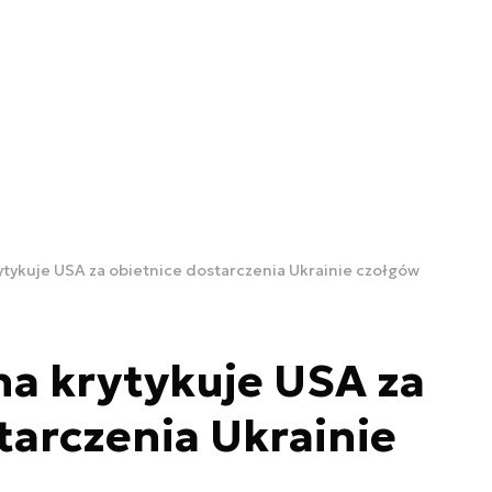
tykuje USA za obietnice dostarczenia Ukrainie czołgów
a krytykuje USA za
tarczenia Ukrainie